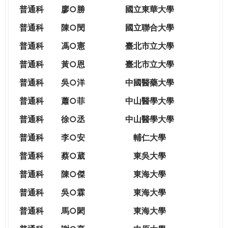
THE
普通科
廖○勝
國立東華大學
WORLD
TOMORROW
普通科
陳○閔
國立聯合大學
PUTTING
普通科
馮○憲
臺北市立大學
YOU
ON
普通科
黃○恩
臺北市立大學
THE
普
通科
吳○洋
中國醫藥大學
PATH
TO
普通科
蕭○菲
中山醫學大學
GLOBAL
普通科
徐○丞
中山醫學大學
CITIZENSHIP
普通科
李○安
輔仁大學
普通科
蔡○葳
東吳大學
普通科
陳○傑
東海大學
普通科
吳○霖
東海大學
普通科
馬○閎
東海大學