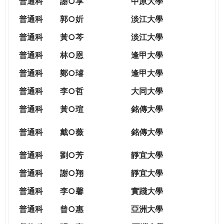
普通科
謝○享
中原大學
普通科
郭○妡
淡江大學
普通科
黃○芩
淡江大學
普通科
林○恩
逢甲大學
普通科
鄭○璿
逢甲大學
普通科
李○哲
大同大學
普通科
黃○瑄
銘傳大學
普通科
戴○薇
銘傳大學
普通科
劉○芳
靜宜大學
普通科
謝○翔
靜宜大學
普通科
李○馨
實踐大學
普通科
曾○惠
亞洲大學