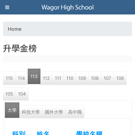
Jump to navigation
葳
格
Home
Y
高
升學金榜
o
級
u
中
113
115
114
112
111
110
109
108
107
106
a
學
105
104
r
葳
大學
e
科技大學
國外大學
高中職
格
國
h
際．
科別
姓名
學校名稱
國