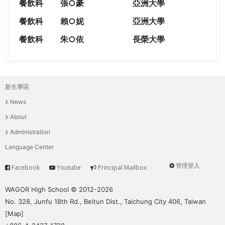
餐飲科
張○豪
亞洲大學
餐飲科
賴○妮
亞洲大學
餐飲科
朱○依
長榮大學
新生專區
主
News
選
About
單
Administration
Language Center
管理登入
Facebook
Youtube
Principal Mailbox
Service
User
menu
WAGOR High School © 2012-2026
No. 328, Junfu 18th Rd., Beitun Dist., Taichung City 406, Taiwan
[
Map
]