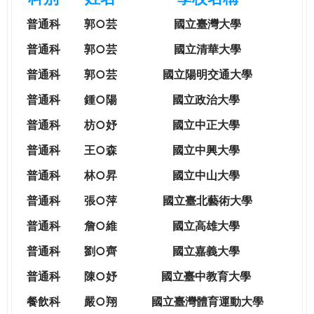
e
際
普通科
郭○芸
國立臺灣大學
葳
r
格。
普通科
郭○芸
國立清華大學
培
普通科
郭○芸
國立陽明交通大學
e
養
具
普通科
鍾○陽
國立政治大學
國
普通科
枋○妤
國立中正大學
際
移
普通科
王○森
國立中興大學
動
普通科
林○昇
國立中山大學
力
的
普通科
張○萍
國立臺北藝術大學
世
普通科
詹○維
國立高雄大學
界
公
普通科
劉○齊
國立嘉義大學
民。
普通科
陳○妤
國立臺中教育大學
WAGOR
TODAY
餐飲科
嚴○翔
國立
臺灣體育運動大學