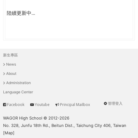
陸續更新中...
新生專區
主
News
選
About
單
Administration
Language Center
管理登入
Facebook
Youtube
Principal Mailbox
Service
User
menu
WAGOR High School © 2012-2026
No. 328, Junfu 18th Rd., Beitun Dist., Taichung City 406, Taiwan
[
Map
]