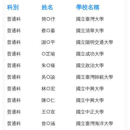
e
際
科別
姓名
學校名稱
葳
r
普通科
簡○伃
國立臺灣大學
格。
培
普通科
蔡○蓁
國立清華大學
e
養
具
普通科
謝○平
國立陽明交通大學
國
普通科
○芷瑜
國立成功大學
際
移
普通科
朱○臻
國立政治大學
動
力
普通科
吳○諭
國立臺灣師範大學
的
普通科
林○宏
國立中興大學
世
界
普通科
陳○仁
國立中興大學
公
民。
普通科
王○宣
國立中正大學
WAGOR
普通科
曾○涵
國立臺灣海洋大學
TODAY