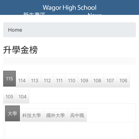
Jump to navigation
葳
新生專區
News
格
Home
Y
高
升學金榜
o
級
u
中
115
114
113
112
111
110
109
108
107
106
a
學
105
104
r
葳
大學
e
科技大學
國外大學
高中職
格
國
h
際．
國