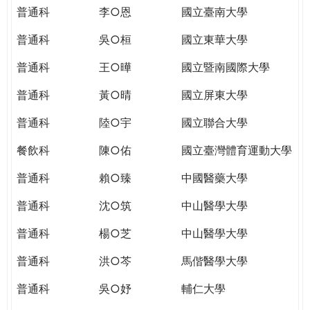
THE
普通科
李○恩
國立臺南大學
WORLD
TOMORROW
普通科
吳○桓
國立東華大學
PUTTING
普通科
王○曄
國立暨南國際大學
YOU
ON
普通科
黃○晴
國立屏東大學
THE
PATH
普通科
陸○宇
國立聯合大學
TO
餐飲科
陳○佑
國立臺灣體育運動大學
GLOBAL
CITIZENSHIP
普通科
賴○臻
中國醫藥大學
普通科
沈○筑
中山醫學大學
普通科
楊○芝
中山醫學大學
普通科
洪○芩
馬偕醫學大學
普通科
吳○妤
輔仁大學