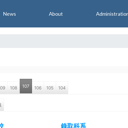
Jump to navigation
News
About
Administratio
107
109
108
106
105
104
職
校
錄取科系