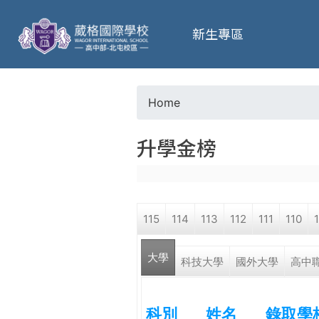
葳
新生專區
格
高
Home
Y
級
升學金榜
o
中
u
學
115
114
113
112
111
110
a
葳
大學
r
科技大學
國外大學
高中
格
國
e
際．
科別
姓名
錄取學
國