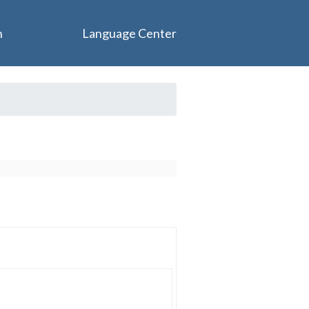
n
Language Center