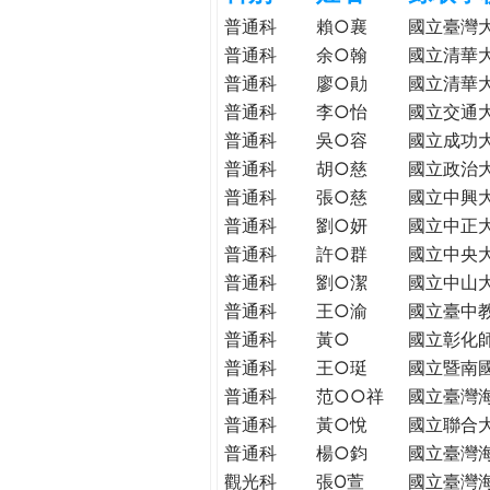
h
際
普通科
賴○襄
國立臺灣
葳
普通科
余○翰
國立清華
e
格。
普通科
廖○勛
國立清華
培
普通科
李○怡
國立交通
r
養
普通科
吳○容
國立成功
具
普通科
胡○慈
國立政治
e
國
普通科
張○慈
國立中興
際
普通科
劉○妍
國立中正
移
普通科
許○群
國立中央
動
普通科
劉○潔
國立中山
力
普通科
王○渝
國立臺中
的
世
普通科
黃○
國立彰化
界
普通科
王○珽
國立暨南
公
普通科
范○○祥
國立臺灣
民。
普通科
黃○悅
國立聯合
WAGOR
普通科
楊○鈞
國立臺灣
TODAY
觀光科
張O萱
國立臺灣