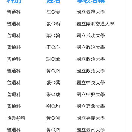
e
際
普通科
江○瑩
國立臺灣大學
葳
r
格。
普通科
張○瑜
國立陽明交通大學
培
e
養
普通科
葉○翰
國立成功大學
具
普通科
王○心
國立政治大學
國
際
普通科
謝○薰
國立政治大學
移
動
普通科
黃○恩
國立政治大學
力
普通科
張○喬
國立中央大學
的
世
普通科
朱○葳
國立中興大學
界
公
普通科
劉○均
國立嘉義大學
民。
職業類科
黃○涵
國立嘉義大學
WAGOR
TODAY
普通科
黃○恩
國立臺南大學