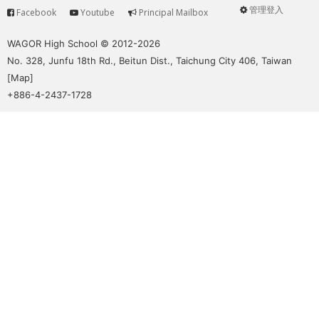
管理登入
Facebook
Youtube
Principal Mailbox
Service
User
menu
WAGOR High School © 2012-2026
No. 328, Junfu 18th Rd., Beitun Dist., Taichung City 406, Taiwan
[
Map
]
+886-4-2437-1728