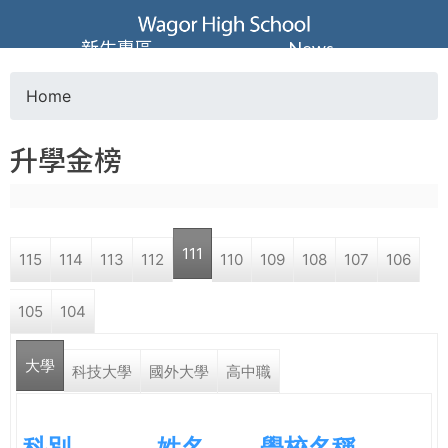
Jump to navigation
葳
新生專區
News
格
Home
Y
高
升學金榜
o
級
u
中
111
115
114
113
112
110
109
108
107
106
a
學
105
104
r
葳
大學
e
科技大學
國外大學
高中職
格
國
h
際．
科別
姓名
學校名稱
國