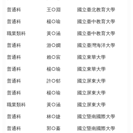
THE
WORLD
普通科
王○淵
國立臺北教育大學
TOMORROW
普通科
楊○瑜
國立臺中教育大學
PUTTING
YOU
職業類科
黃○涵
國立臺中教育大學
ON
THE
普通科
游○嫻
國立臺灣海洋大學
PATH
普通科
賴○宸
國立東華大學
TO
GLOBAL
普通科
楊○瑜
國立東華大學
CITIZENSHIP
普通科
許○郁
國立屏東大學
普通科
楊○瑜
國立屏東大學
職業類科
黃○涵
國立屏東大學
普通科
林○婕
國立暨南國際大學
普通科
郭○蓁
國立暨南國際大學