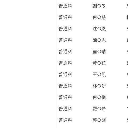
普通科
謝○旻
普通科
何○慈
普通科
沈○恩
普通科
陳○恩
普通科
顧○晴
普通科
黃○芢
普通科
王○凱
普通科
林○妍
普通科
何○儀
普通科
羅○希
普通科
蔡○霈