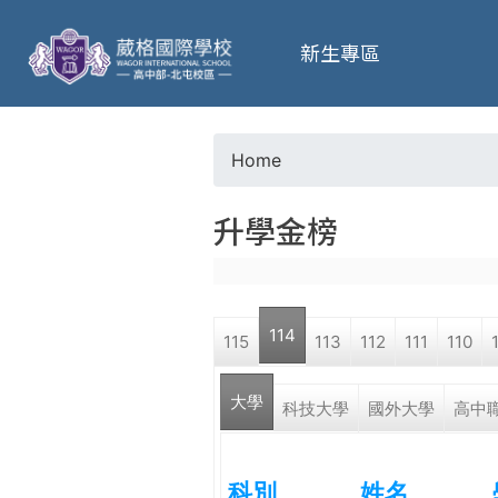
葳
新生專區
格
高
Home
Y
級
升學金榜
o
中
u
學
114
115
113
112
111
110
a
葳
大學
r
科技大學
國外大學
高中
格
國
e
際．
科別
姓名
國