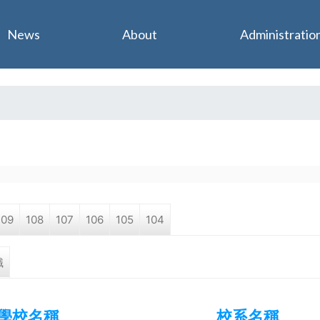
Jump to navigation
News
About
Administratio
109
108
107
106
105
104
職
學校名稱
校系名稱