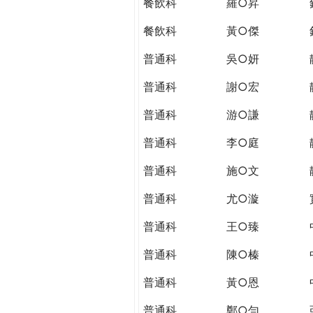
餐飲科
羅○昇
餐飲科
黃○傑
普通科
吳○妍
普通科
謝○宏
普通科
游○謙
普通科
李○庭
普通科
施○文
普通科
尤○漩
普通科
王○臻
普通科
陳○榛
普通科
黃○恩
普通科
鄭○勻