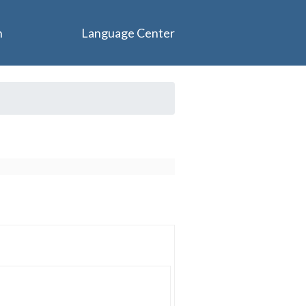
n
Language Center