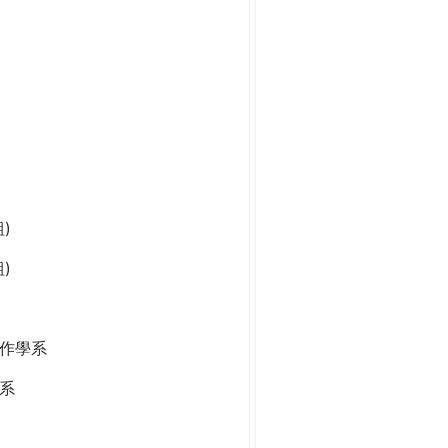
)
)
作學系
系