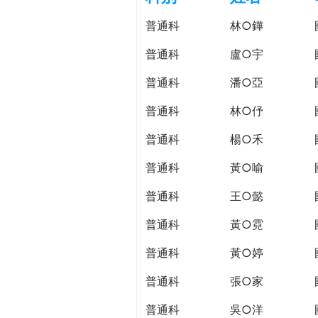
h
際
普通科
林○鏵
葳
e
格。
普通科
盧○宇
培
r
普通科
潘○亞
養
具
普通科
林○伃
e
國
際
普通科
楊○禾
移
普通科
黃○喻
動
力
普通科
王○懿
的
世
普通科
黃○霓
界
普通科
黃○婷
公
民。
普通科
張○家
WAGOR
TODAY
普通科
吳○洋