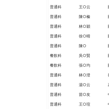
THE
普通科
王○云
WORLD
TOMORROW
普通科
陳○榛
PUTTING
YOU
普通科
林○穎
ON
普通科
徐○晴
THE
PATH
普通科
陳○
TO
GLOBAL
餐飲科
吳○賢
CITIZENSHIP
餐飲科
張○均
普通科
林○澄
普通科
湯○云
普通科
苗○友
普通科
王○瑄