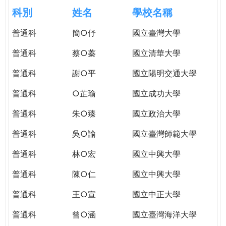
e
際
科別
姓名
學校名稱
葳
r
普通科
簡○伃
國立臺灣大學
格。
培
普通科
蔡○蓁
國立清華大學
e
養
具
普通科
謝○平
國立陽明交通大學
國
普通科
○芷瑜
國立成功大學
際
移
普通科
朱○臻
國立政治大學
動
力
普通科
吳○諭
國立臺灣師範大學
的
普通科
林○宏
國立中興大學
世
界
普通科
陳○仁
國立中興大學
公
民。
普通科
王○宣
國立中正大學
WAGOR
普通科
曾○涵
國立臺灣海洋大學
TODAY