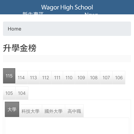
Jump to navigation
葳
新生專區
News
格
Home
Y
高
升學金榜
o
級
u
中
115
114
113
112
111
110
109
108
107
106
a
學
105
104
r
葳
大學
e
科技大學
國外大學
高中職
格
國
h
際．
國