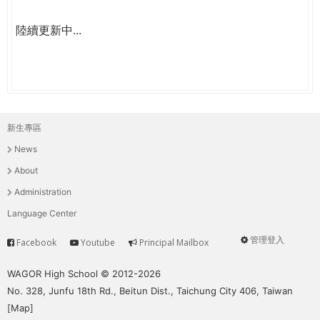
陸續更新中...
新生專區
主
News
選
About
單
Administration
Language Center
管理登入
Facebook
Youtube
Principal Mailbox
Service
User
menu
WAGOR High School © 2012-2026
No. 328, Junfu 18th Rd., Beitun Dist., Taichung City 406, Taiwan
[
Map
]