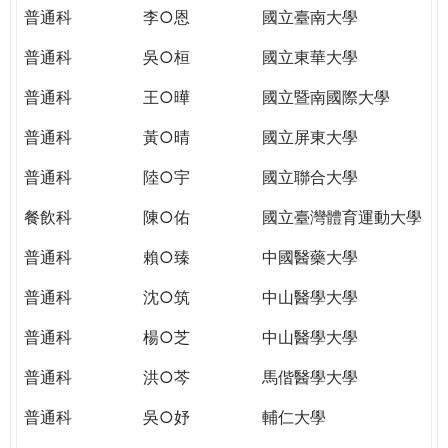
THE
普通科
李○恩
國立臺南大學
WORLD
TOMORROW
普通科
吳○桓
國立東華大學
PUTTING
普通科
王○曄
國立暨南國際大學
YOU
ON
普通科
黃○晴
國立屏東大學
THE
PATH
普通科
陸○宇
國立聯合大學
TO
餐飲科
陳○佑
國立臺灣體育運動大學
GLOBAL
CITIZENSHIP
普通科
賴○臻
中國醫藥大學
普通科
沈○筑
中山醫學大學
普通科
楊○芝
中山醫學大學
普通科
洪○芩
馬偕醫學大學
普通科
吳○妤
輔仁大學