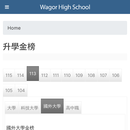
Jump to navigation
葳
格
Home
Y
高
升學金榜
o
級
u
中
113
115
114
112
111
110
109
108
107
106
a
學
105
104
r
葳
國外大學
e
大學
科技大學
高中職
格
國
h
際．
國外大學金榜
國