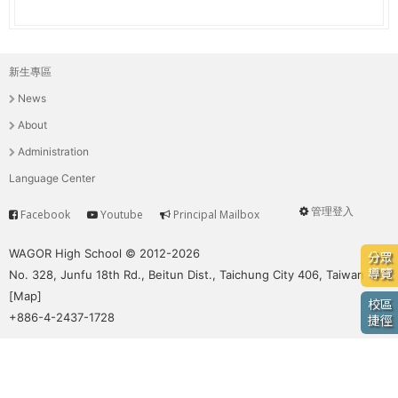
e
際
葳
r
格。
新生專區
主
培
e
News
養
選
具
About
國
單
Administration
際
Language Center
移
動
管理登入
Facebook
Youtube
Principal Mailbox
Service
User
力
的
menu
WAGOR High School © 2012-2026
分眾
世
導覽
No. 328, Junfu 18th Rd., Beitun Dist., Taichung City 406, Taiwan
界
[
Map
]
校區
公
+886-4-2437-1728
捷徑
民。
WAGOR
TODAY