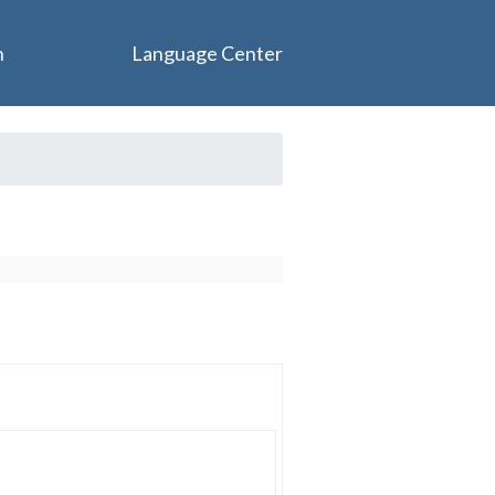
n
Language Center