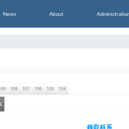
Jump to navigation
News
About
Administratio
109
108
107
106
105
104
職
錄取科系