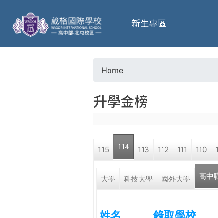
葳
新生專區
格
高
Home
Y
級
升學金榜
o
中
u
學
114
115
113
112
111
110
a
葳
高中
r
大學
科技大學
國外大學
格
國
e
際．
姓名
錄取學校
國