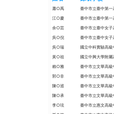
h
際
蕭○禹
臺中市立臺中第一
葳
e
格。
江○慶
臺中市立臺中第一
培
余○芸
臺中市立臺中女子
r
養
具
吳○倪
臺中市立臺中女子
e
國
吳○瑞
國立中科實驗高級
際
移
黃○祖
國立中興大學附屬
動
力
賴○雅
臺中市立文華高級
的
郭○非
臺中市立文華高級
世
界
陳○巡
臺中市立文華高級
公
陳○承
臺中市立文華高級
民。
WAGOR
李○玹
臺中市立惠文高級
TODAY