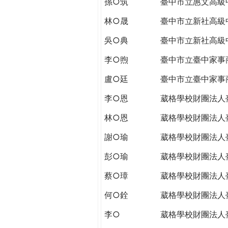
孫○筑
臺中市立惠文高級
THE
WORLD
林○晟
臺中市立新社高級
TOMORROW
PUTTING
吳○典
臺中市立新社高級
YOU
李○煦
臺中市立臺中家事
ON
THE
盧○廷
臺中市立臺中家事
PATH
李○恩
葳格學校財團法人
TO
GLOBAL
林○恩
葳格學校財團法人
CITIZENSHIP
謝○瑜
葳格學校財團法人
彭○瑜
葳格學校財團法人
蔡○璋
葳格學校財團法人
何○銓
葳格學校財團法人
李○
葳格學校財團法人