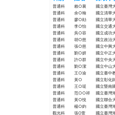
h
際
普通科
賴○襄
國立臺灣
葳
普通科
余○翰
國立清華
e
格。
普通科
廖○勛
國立清華
培
普通科
李○怡
國立交通
r
養
普通科
吳○容
國立成功
具
普通科
胡○慈
國立政治
e
國
普通科
張○慈
國立中興
際
普通科
劉○妍
國立中正
移
普通科
許○群
國立中央
動
普通科
劉○潔
國立中山
力
普通科
王○渝
國立臺中
的
世
普通科
黃○
國立彰化
界
普通科
王○珽
國立暨南
公
普通科
范○○祥
國立臺灣
民。
普通科
黃○悅
國立聯合
WAGOR
普通科
楊○鈞
國立臺灣
TODAY
觀光科
張O萱
國立臺灣