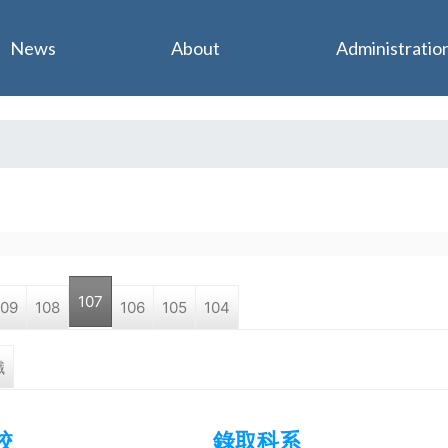
Jump to navigation
News
About
Administratio
107
109
108
106
105
104
職
校
錄取科系