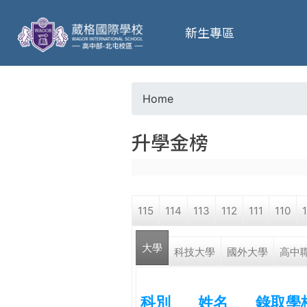
葳
新生專區
格
高
Home
Y
級
升學金榜
o
中
u
學
115
114
113
112
111
110
a
葳
大學
r
科技大學
國外大學
高中
格
國
e
際．
科別
姓名
錄取學
國