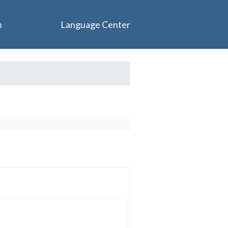
n
Language Center