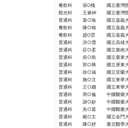
THE
餐飲科
張O槐
國立臺灣
WORLD
觀光科
王睿紳
國立臺灣
TOMORROW
普通科
葉○瑜
國立嘉義
PUTTING
餐飲科
陳○翰
國立嘉義
YOU
餐飲科
趙O雲
國立嘉義
ON
普通科
洪○澧
國立高雄
THE
PATH
普通科
莊○柔
國立臺南
TO
普通科
吳○衛
國立臺東
GLOBAL
普通科
郭○興
國立屏東
CITIZENSHIP
普通科
徐○涵
國立宜蘭
普通科
施○汶
國立東華
普通科
王○嫺
國立東華
普通科
周○倫
中國醫藥
普通科
謝○妙
中國醫藥
普通科
吳○茵
中國醫藥
普通科
戴○文
國立金門
普通科
陳○妤
臺北醫學