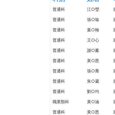
h
際
普通科
江○瑩
葳
e
格。
普通科
張○瑜
培
r
普通科
葉○翰
養
具
普通科
王○心
e
國
際
普通科
謝○薰
移
普通科
黃○恩
動
力
普通科
張○喬
的
世
普通科
朱○葳
界
普通科
劉○均
公
民。
職業類科
黃○涵
WAGOR
TODAY
普通科
黃○恩