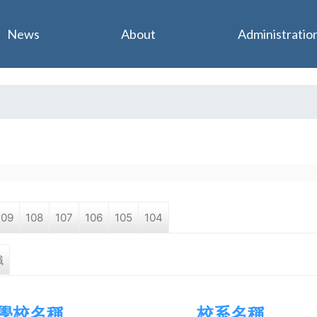
Jump to navigation
News
About
Administratio
109
108
107
106
105
104
職
學校名稱
校系名稱