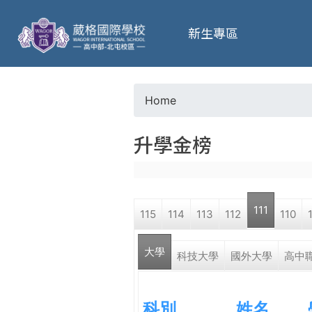
葳
新生專區
格
高
Home
Y
級
升學金榜
o
中
u
學
111
115
114
113
112
110
a
葳
大學
r
科技大學
國外大學
高中
格
國
e
際．
科別
姓名
國