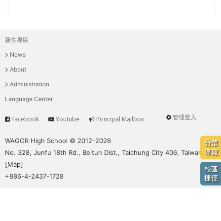
e
際
葳
r
格。
新生專區
主
培
e
News
養
選
具
About
國
單
Administration
際
Language Center
移
動
管理登入
Facebook
Youtube
Principal Mailbox
Service
User
力
的
menu
WAGOR High School © 2012-2026
分眾
世
導覽
No. 328, Junfu 18th Rd., Beitun Dist., Taichung City 406, Taiwan
界
[
Map
]
校區
公
+886-4-2437-1728
捷徑
民。
WAGOR
TODAY