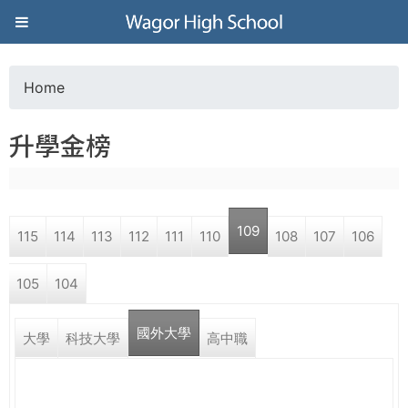
Jump to navigation
葳
格
Home
Y
高
升學金榜
o
級
u
中
109
115
114
113
112
111
110
108
107
106
a
學
105
104
r
葳
國外大學
e
大學
科技大學
高中職
格
國
h
際．
國