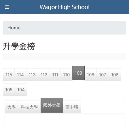
Jump to navigation
葳
格
Home
Y
高
升學金榜
o
級
u
中
109
115
114
113
112
111
110
108
107
106
a
學
105
104
r
葳
國外大學
e
大學
科技大學
高中職
格
國
h
際．
國