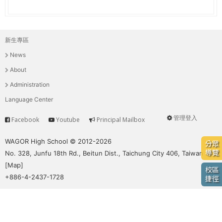
e
際
葳
r
格。
新生專區
主
培
e
News
養
選
具
About
國
單
Administration
際
Language Center
移
動
管理登入
Facebook
Youtube
Principal Mailbox
Service
User
力
的
menu
WAGOR High School © 2012-2026
分眾
世
導覽
No. 328, Junfu 18th Rd., Beitun Dist., Taichung City 406, Taiwan
界
[
Map
]
校區
公
+886-4-2437-1728
捷徑
民。
WAGOR
TODAY