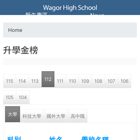
Jump to navigation
葳
新生專區
News
格
Home
Y
高
升學金榜
o
級
u
中
112
115
114
113
111
110
109
108
107
106
a
學
105
104
r
葳
大學
e
科技大學
國外大學
高中職
格
國
h
際．
科別
姓名
學校名稱
國