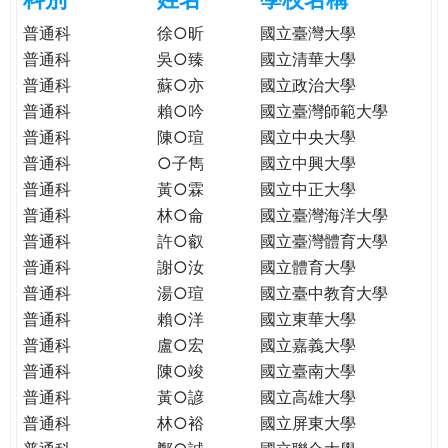
e
際
普通科
徐○昕
國立臺灣大學
葳
普通科
吳○臻
國立清華大學
r
格。
普通科
蘇○亦
國立政治大學
培
普通科
賴○吟
國立臺灣師範大學
e
養
普通科
陳○瑄
國立中央大學
具
普通科
○子雋
國立中興大學
國
際
普通科
黃○霖
國立中正大學
移
普通科
林○侖
國立臺灣海洋大學
動
普通科
許○叡
國立臺灣體育大學
力
普通科
謝○汝
國立體育大學
的
普通科
湯○瑄
國立臺中教育大學
世
普通科
賴○洋
國立東華大學
界
普通科
盧○宏
國立嘉義大學
公
普通科
陳○竣
國立臺南大學
民。
普通科
黃○諺
國立高雄大學
WAGOR
普通科
林○裕
國立屏東大學
TODAY