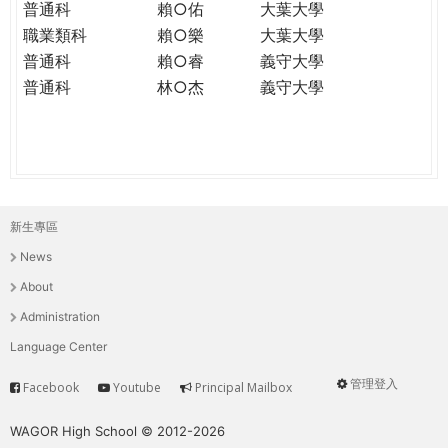
普通科
賴○佑
大葉大學
職業類科
賴○樂
大葉大學
普通科
賴○睿
義守大學
普通科
林○杰
義守大學
新生專區
主
News
選
About
單
Administration
Language Center
管理登入
Facebook
Youtube
Principal Mailbox
Service
User
menu
WAGOR High School © 2012-2026