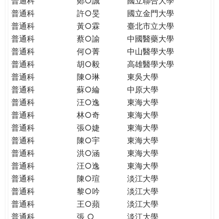
普通科
鄭○誠
國立聯合大學
THE
普通科
許○旻
國立金門大學
WORLD
TOMORROW
普通科
黃○霖
臺北市立大學
PUTTING
普通科
蔡○諭
中國醫藥大學
YOU
普通科
何○菁
中山醫學大學
ON
普通科
胡○毅
高雄醫學大學
THE
普通科
陳○琳
東吳大學
PATH
普通科
蘇○綸
中原大學
TO
普通科
汪○逸
東海大學
GLOBAL
普通科
林○奇
東海大學
CITIZENSHIP
普通科
張○婕
東海大學
普通科
陳○宇
東海大學
普通科
洪○涵
東海大學
普通科
汪○逸
東海大學
普通科
陳○瑄
淡江大學
普通科
黎○吟
淡江大學
普通科
王○蘋
淡江大學
普通科
張 ○
淡江大學