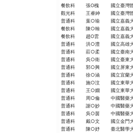
THE
餐飲科
張O槐
國立臺灣
WORLD
觀光科
王睿紳
國立臺灣
TOMORROW
普通科
葉○瑜
國立嘉義
PUTTING
餐飲科
陳○翰
國立嘉義
YOU
餐飲科
趙O雲
國立嘉義
ON
普通科
洪○澧
國立高雄
THE
PATH
普通科
莊○柔
國立臺南
TO
普通科
吳○衛
國立臺東
GLOBAL
普通科
郭○興
國立屏東
CITIZENSHIP
普通科
徐○涵
國立宜蘭
普通科
施○汶
國立東華
普通科
王○嫺
國立東華
普通科
周○倫
中國醫藥
普通科
謝○妙
中國醫藥
普通科
吳○茵
中國醫藥
普通科
戴○文
國立金門
普通科
陳○妤
臺北醫學