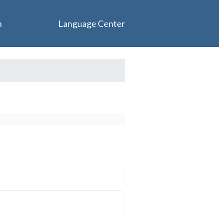
n
Language Center