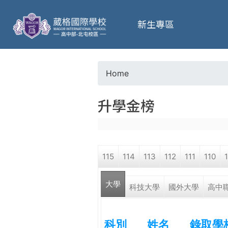
葳
新生專區
格
高
Home
Y
級
升學金榜
o
中
u
學
115
114
113
112
111
110
a
葳
大學
r
科技大學
國外大學
高中
格
國
e
際．
科別
姓名
錄取學
國