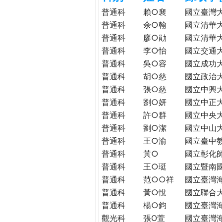
h
際
普通科
賴○襄
國立臺灣
葳
普通科
余○翰
國立清華
e
格。
普通科
廖○勛
國立清華
培
普通科
李○怡
國立交通
r
養
普通科
吳○容
國立成功
具
普通科
胡○慈
國立政治
e
國
普通科
張○慈
國立中興
際
普通科
劉○妍
國立中正
移
普通科
許○群
國立中央
動
普通科
劉○潔
國立中山
力
普通科
王○渝
國立臺中
的
世
普通科
黃○
國立彰化
界
普通科
王○珽
國立暨南
公
普通科
范○○祥
國立臺灣
民。
普通科
黃○悅
國立聯合
WAGOR
普通科
楊○鈞
國立臺灣
TODAY
觀光科
張O萱
國立臺灣