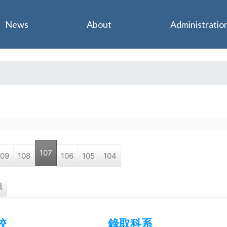
Jump to navigation
News
About
Administratio
107
109
108
106
105
104
職
校
錄取科系