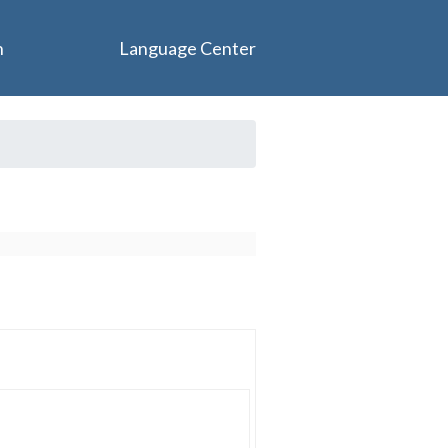
n
Language Center