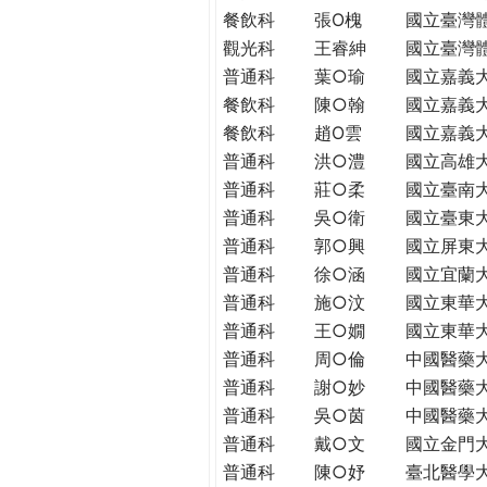
THE
餐飲科
張O槐
國立臺灣
WORLD
觀光科
王睿紳
國立臺灣
TOMORROW
普通科
葉○瑜
國立嘉義
PUTTING
餐飲科
陳○翰
國立嘉義
YOU
餐飲科
趙O雲
國立嘉義
ON
普通科
洪○澧
國立高雄
THE
PATH
普通科
莊○柔
國立臺南
TO
普通科
吳○衛
國立臺東
GLOBAL
普通科
郭○興
國立屏東
CITIZENSHIP
普通科
徐○涵
國立宜蘭
普通科
施○汶
國立東華
普通科
王○嫺
國立東華
普通科
周○倫
中國醫藥
普通科
謝○妙
中國醫藥
普通科
吳○茵
中國醫藥
普通科
戴○文
國立金門
普通科
陳○妤
臺北醫學