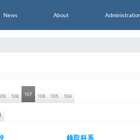
Jump to navigation
News
About
Administratio
107
109
108
106
105
104
職
校
錄取科系