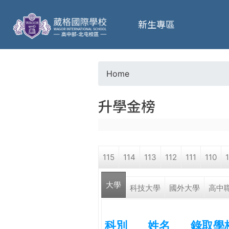
葳
新生專區
格
高
Home
Y
級
升學金榜
o
中
u
學
115
114
113
112
111
110
a
葳
大學
r
科技大學
國外大學
高中
格
國
e
際．
科別
姓名
錄取學
國