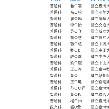
h
際
普通科
賴○襄
國立臺灣
葳
普通科
余○翰
國立清華
e
格。
普通科
廖○勛
國立清華
培
普通科
李○怡
國立交通
r
養
普通科
吳○容
國立成功
具
普通科
胡○慈
國立政治
e
國
普通科
張○慈
國立中興
際
普通科
劉○妍
國立中正
移
普通科
許○群
國立中央
動
普通科
劉○潔
國立中山
力
普通科
王○渝
國立臺中
的
世
普通科
黃○
國立彰化
界
普通科
王○珽
國立暨南
公
普通科
范○○祥
國立臺灣
民。
普通科
黃○悅
國立聯合
WAGOR
普通科
楊○鈞
國立臺灣
TODAY
觀光科
張O萱
國立臺灣