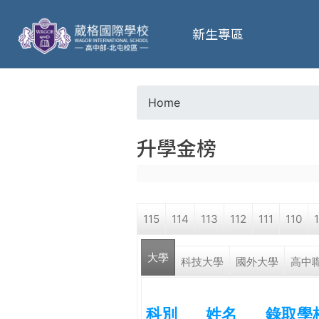
葳
新生專區
格
高
Home
Y
級
升學金榜
o
中
u
學
115
114
113
112
111
110
a
葳
大學
r
科技大學
國外大學
高中
格
國
e
際．
科別
姓名
錄取學
國