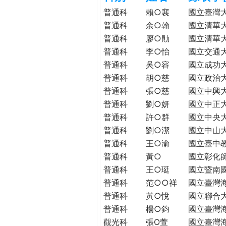
h
際
普通科
賴○襄
國立臺灣
葳
普通科
余○翰
國立清華
e
格。
普通科
廖○勛
國立清華
培
普通科
李○怡
國立交通
r
養
普通科
吳○容
國立成功
具
普通科
胡○慈
國立政治
e
國
普通科
張○慈
國立中興
際
普通科
劉○妍
國立中正
移
普通科
許○群
國立中央
動
普通科
劉○潔
國立中山
力
普通科
王○渝
國立臺中
的
世
普通科
黃○
國立彰化
界
普通科
王○珽
國立暨南
公
普通科
范○○祥
國立臺灣
民。
普通科
黃○悅
國立聯合
WAGOR
普通科
楊○鈞
國立臺灣
TODAY
觀光科
張O萱
國立臺灣