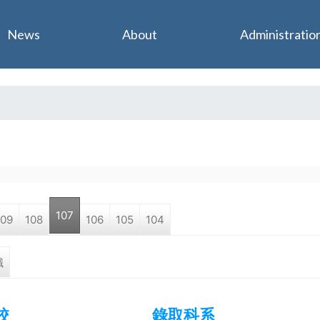
Jump to navigation
News
About
Administratio
107
109
108
106
105
104
職
校
錄取科系