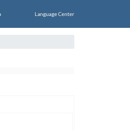
n
Language Center