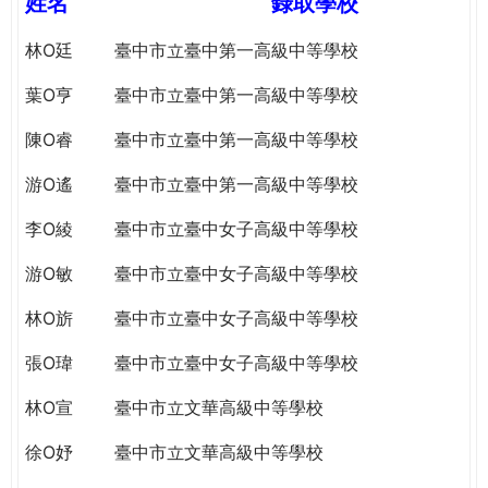
姓名
錄取學校
e
際
葳
林O廷
臺中市立臺中第一高級中等學校
r
格。
葉O亨
臺中市立臺中第一高級中等學校
培
e
養
陳O睿
臺中市立臺中第一高級中等學校
具
國
游O遙
臺中市立臺中第一高級中等學校
際
李O綾
臺中市立臺中女子高級中等學校
移
動
游O敏
臺中市立臺中女子高級中等學校
力
的
林O旂
臺中市立臺中女子高級中等學校
世
界
張O瑋
臺中市立臺中女子高級中等學校
公
林O宣
臺中市立文華高級中等學校
民。
WAGOR
徐O妤
臺中市立文華高級中等學校
TODAY