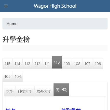
Jump to navigation
葳
格
Home
Y
高
升學金榜
o
級
u
中
110
115
114
113
112
111
109
108
107
106
a
學
105
104
r
葳
高中職
e
大學
科技大學
國外大學
格
國
h
際．
國