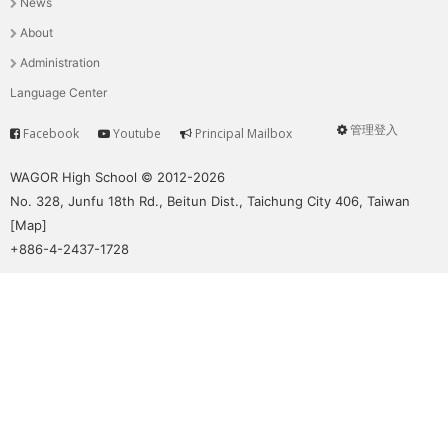
News
選
About
單
Administration
Language Center
管理登入
Facebook
Youtube
Principal Mailbox
Service
User
menu
WAGOR High School © 2012-2026
No. 328, Junfu 18th Rd., Beitun Dist., Taichung City 406, Taiwan
[
Map
]
+886-4-2437-1728