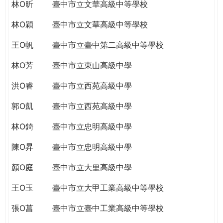
THE
林O昕
臺中市立文華高級中等學校
WORLD
林O穎
臺中市立文華高級中等學校
TOMORROW
PUTTING
王O帆
臺中市立臺中第二高級中等學校
YOU
ON
林O芳
臺中市立東山高級中學
THE
洪O睿
臺中市立西苑高級中學
PATH
TO
郭O凱
臺中市立西苑高級中學
GLOBAL
CITIZENSHIP
林O錡
臺中市立忠明高級中學
陳O昇
臺中市立忠明高級中學
顏O庭
臺中市立大里高級中學
王O玉
臺中市立大甲工業高級中等學校
張O菖
臺中市立臺中工業高級中等學校