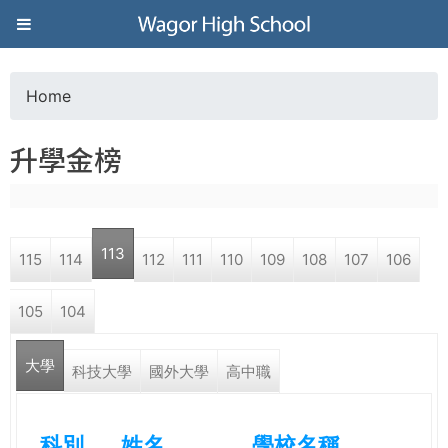
Jump to navigation
葳
格
Home
Y
高
升學金榜
o
級
u
中
113
115
114
112
111
110
109
108
107
106
a
學
105
104
r
葳
大學
e
科技大學
國外大學
高中職
格
國
h
際．
科別
姓名
學校名稱
國