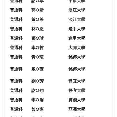
普通科
謝○享
中原大學
普通科
郭○妡
淡江大學
普通科
黃○芩
淡江大學
普通科
林○恩
逢甲大學
普通科
鄭○璿
逢甲大學
普通科
李○哲
大同大學
普通科
黃○瑄
銘傳大學
普通科
戴○薇
銘傳大學
普通科
劉○芳
靜宜大學
普通科
謝○翔
靜宜大學
普通科
李○馨
實踐大學
普通科
曾○惠
亞洲大學