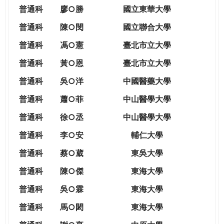
THE
普通科
廖○勝
國立東華大學
WORLD
TOMORROW
普通科
陳○閔
國立聯合大學
PUTTING
普通科
馮○憲
臺北市立大學
YOU
ON
普通科
黃○恩
臺北市立大學
THE
普
通科
吳○洋
中國醫藥大學
PATH
TO
普通科
蕭○菲
中山醫學大學
GLOBAL
普通科
徐○丞
中山醫學大學
CITIZENSHIP
普通科
李○安
輔仁大學
普通科
蔡○葳
東吳大學
普通科
陳○傑
東海大學
普通科
吳○霖
東海大學
普通科
馬○閎
東海大學