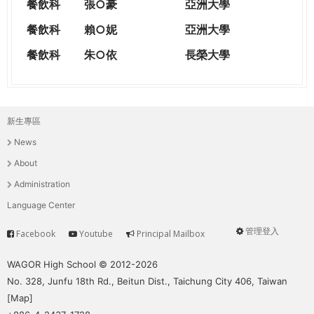
餐飲科
張○豪
亞洲大學
餐飲科
賴○妮
亞洲大學
餐飲科
朱○依
長榮大學
新生專區
主
News
選
About
單
Administration
Language Center
管理登入
Facebook
Youtube
Principal Mailbox
Service
User
menu
WAGOR High School © 2012-2026
No. 328, Junfu 18th Rd., Beitun Dist., Taichung City 406, Taiwan
[
Map
]