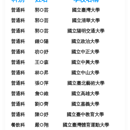
e
際
普通科
郭○芸
國立臺灣大學
葳
r
格。
普通科
郭○芸
國立清華大學
培
普通科
郭○芸
國立陽明交通大學
e
養
具
普通科
鍾○陽
國立政治大學
國
普通科
枋○妤
國立中正大學
際
移
普通科
王○森
國立中興大學
動
普通科
林○昇
國立中山大學
力
的
普通科
張○萍
國立臺北藝術大學
世
普通科
詹○維
國立高雄大學
界
公
普通科
劉○齊
國立嘉義大學
民。
普通科
陳○妤
國立臺中教育大學
WAGOR
TODAY
餐飲科
嚴○翔
國立
臺灣體育運動大學