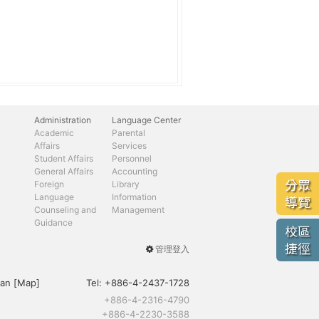
Administration
Language Center
Academic
Parental
Affairs
Services
Student Affairs
Personnel
General Affairs
Accounting
分眾
Foreign
Library
Language
Information
導覽
Counseling and
Management
Guidance
校區
捷徑
管理登入
User
menu
an [
Map
]
Tel:
+886-4-2437-1728
+886-4-2316-4790
+886-4-2230-3588