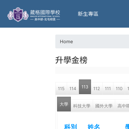
葳
新生專區
格
高
Home
Y
級
升學金榜
o
中
u
學
113
115
114
112
111
110
a
葳
大學
r
科技大學
國外大學
高中
格
國
e
際．
科別
姓名
國