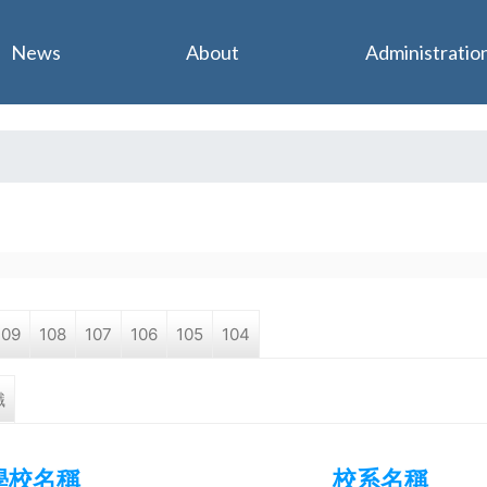
Jump to navigation
News
About
Administratio
109
108
107
106
105
104
職
學校名稱
校系名稱