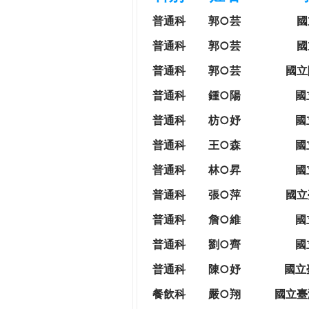
h
際
普通科
郭○芸
國
葳
e
普通科
郭○芸
國
格。
培
普通科
郭○芸
國立
r
養
普通科
鍾○陽
國
具
e
國
普通科
枋○妤
國
際
普通科
王○森
國
移
動
普通科
林○昇
國
力
普通科
張○萍
國立
的
世
普通科
詹○維
國
界
普通科
劉○齊
國
公
民。
普通科
陳○妤
國立
WAGOR
餐飲科
嚴○翔
國立
臺
TODAY