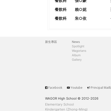
餐飲科
張○豪
餐飲科
賴○妮
餐飲科
朱○依
新生專區
News
主
Spotlight
Wagorians
選
Album
Gallery
單
Facebook
Youtube
Principal Mail
Service
WAGOR High School © 2012-2026
Elementary School
Kindergarten (Zhong-Ming)