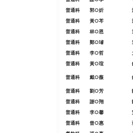
普通科
郭○妡
普通科
黃○芩
普通科
林○恩
普通科
鄭○璿
普通科
李○哲
普通科
黃○瑄
普通科
戴○薇
普通科
劉○芳
普通科
謝○翔
普通科
李○馨
普通科
曾○惠