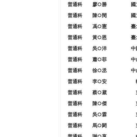
THE
普通科
廖○勝
國
WORLD
普通科
陳○閔
國
TOMORROW
PUTTING
普通科
馮○憲
臺
YOU
普通科
黃○恩
臺
ON
THE
普
通科
吳○洋
中
PATH
普通科
蕭○菲
中
TO
GLOBAL
普通科
徐○丞
中
CITIZENSHIP
普通科
李○安
普通科
蔡○葳
普通科
陳○傑
普通科
吳○霖
普通科
馬○閎
普通科
謝○享