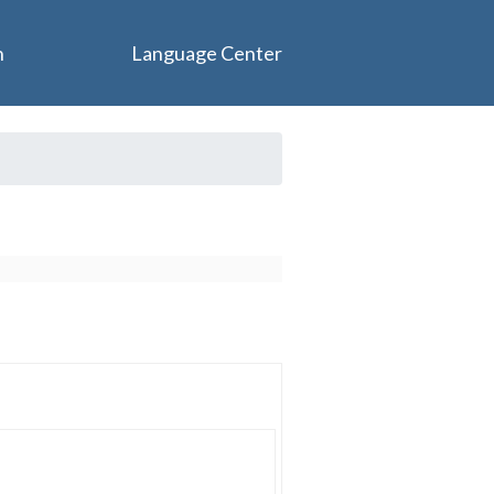
n
Language Center