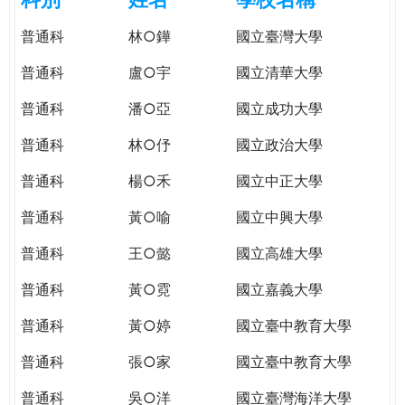
e
際
普通科
林○鏵
國立臺灣大學
葳
r
格。
普通科
盧○宇
國立清華大學
培
e
養
普通科
潘○亞
國立成功大學
具
普通科
林○伃
國立政治大學
國
際
普通科
楊○禾
國立中正大學
移
動
普通科
黃○喻
國立中興大學
力
普通科
王○懿
國立高雄大學
的
世
普通科
黃○霓
國立嘉義大學
界
公
普通科
黃○婷
國立臺中教育大學
民。
普通科
張○家
國立臺中教育大學
WAGOR
TODAY
普通科
吳○洋
國立臺灣海洋大學