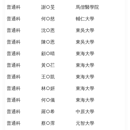
普通科
謝○旻
馬偕醫學院
普通科
何○慈
輔仁大學
普通科
沈○恩
東吳大學
普通科
陳○恩
東吳大學
普通科
顧○晴
東海大學
普通科
黃○芢
東海大學
普通科
王○凱
東海大學
普通科
林○妍
東海大學
普通科
何○儀
東海大學
普通科
羅○希
中原大學
普通科
蔡○霈
元智大學