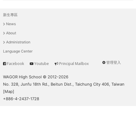
新生專區
主
News
選
About
單
Administration
Language Center
管理登入
Facebook
Youtube
Principal Mailbox
Service
User
menu
WAGOR High School © 2012-2026
No. 328, Junfu 18th Rd., Beitun Dist., Taichung City 406, Taiwan
[
Map
]
+886-4-2437-1728