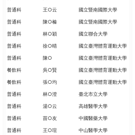
THE
WORLD
普通科
王○云
國立暨南國際大學
TOMORROW
普通科
陳○榛
國立暨南國際大學
PUTTING
YOU
普通科
林○穎
國立聯合大學
ON
THE
普通科
徐○晴
國立臺灣體育運動大學
PATH
普通科
陳○
國立臺灣體育運動大學
TO
GLOBAL
餐飲科
吳○賢
國立臺灣體育運動大學
CITIZENSHIP
餐飲科
張○均
國立臺灣體育運動大學
普通科
林○澄
臺北市立大學
普通科
湯○云
高雄醫學大學
普通科
苗○友
中國醫藥大學
普通科
王○瑄
中山醫學大學