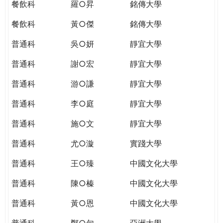
餐飲科
羅○昇
銘傳大學
餐飲科
黃○傑
銘傳大學
普通科
吳○妍
靜宜大學
普通科
謝○宏
靜宜大學
普通科
游○謙
靜宜大學
普通科
李○庭
靜宜大學
普通科
施○文
靜宜大學
普通科
尤○漩
實踐大學
普通科
王○臻
中國文化大學
普通科
陳○榛
中國文化大學
普通科
黃○恩
中國文化大學
普通科
鄭○勻
亞洲大學