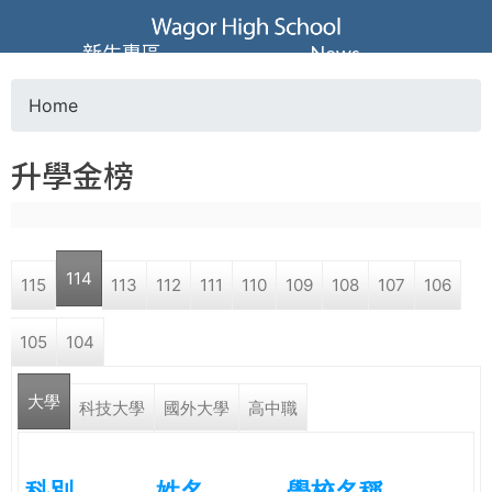
Jump to navigation
葳
新生專區
News
格
Home
Y
高
升學金榜
o
級
u
中
114
115
113
112
111
110
109
108
107
106
a
學
105
104
r
葳
大學
e
科技大學
國外大學
高中職
格
國
h
際．
科別
姓名
學校名稱
國