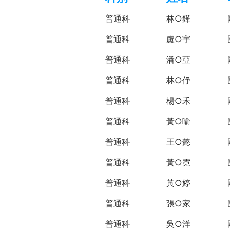
h
際
普通科
林○鏵
葳
e
格。
普通科
盧○宇
培
r
普通科
潘○亞
養
具
普通科
林○伃
e
國
際
普通科
楊○禾
移
普通科
黃○喻
動
力
普通科
王○懿
的
世
普通科
黃○霓
界
普通科
黃○婷
公
民。
普通科
張○家
WAGOR
TODAY
普通科
吳○洋