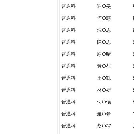
普通科
謝○旻
普通科
何○慈
普通科
沈○恩
普通科
陳○恩
普通科
顧○晴
普通科
黃○芢
普通科
王○凱
普通科
林○妍
普通科
何○儀
普通科
羅○希
普通科
蔡○霈