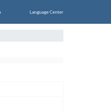
n
Language Center