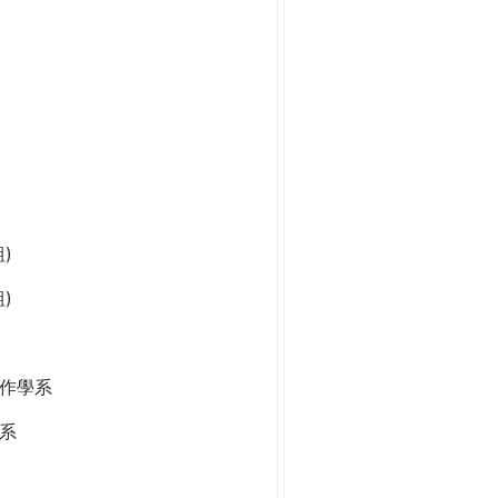
)
)
作學系
系