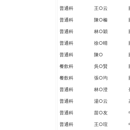
THE
普通科
王○云
WORLD
TOMORROW
普通科
陳○榛
PUTTING
YOU
普通科
林○穎
ON
普通科
徐○晴
THE
PATH
普通科
陳○
TO
GLOBAL
餐飲科
吳○賢
CITIZENSHIP
餐飲科
張○均
普通科
林○澄
普通科
湯○云
普通科
苗○友
普通科
王○瑄