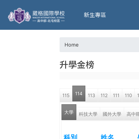
葳
新生專區
格
高
Home
Y
級
升學金榜
o
中
u
學
114
115
113
112
111
110
a
葳
大學
r
科技大學
國外大學
高中
格
國
e
際．
科別
姓名
國