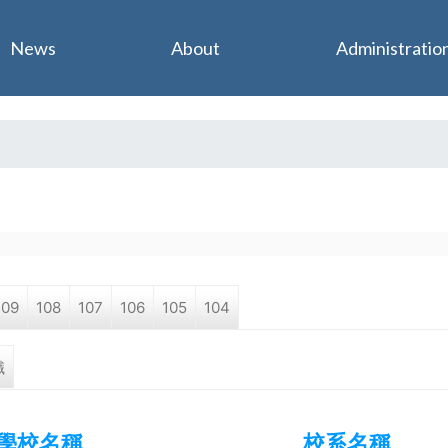
Jump to navigation
News
About
Administratio
109
108
107
106
105
104
職
學校名稱
校系名稱