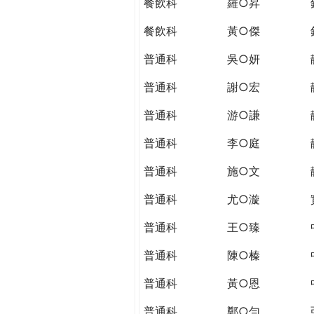
餐飲科
羅○昇
餐飲科
黃○傑
普通科
吳○妍
普通科
謝○宏
普通科
游○謙
普通科
李○庭
普通科
施○文
普通科
尤○漩
普通科
王○臻
普通科
陳○榛
普通科
黃○恩
普通科
鄭○勻