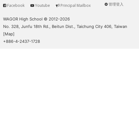
管理登入
Facebook
Youtube
Principal Mailbox
Service
User
menu
WAGOR High School © 2012-2026
No. 328, Junfu 18th Rd., Beitun Dist., Taichung City 406, Taiwan
[
Map
]
+886-4-2437-1728