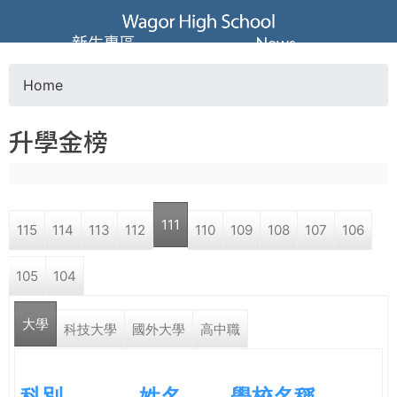
Jump to navigation
葳
新生專區
News
格
Home
Y
高
升學金榜
o
級
u
中
111
115
114
113
112
110
109
108
107
106
a
學
105
104
r
葳
大學
e
科技大學
國外大學
高中職
格
國
h
際．
科別
姓名
學校名稱
國