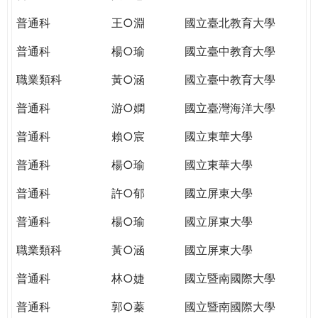
THE
WORLD
普通科
王○淵
國立臺北教育大學
TOMORROW
普通科
楊○瑜
國立臺中教育大學
PUTTING
YOU
職業類科
黃○涵
國立臺中教育大學
ON
THE
普通科
游○嫻
國立臺灣海洋大學
PATH
普通科
賴○宸
國立東華大學
TO
GLOBAL
普通科
楊○瑜
國立東華大學
CITIZENSHIP
普通科
許○郁
國立屏東大學
普通科
楊○瑜
國立屏東大學
職業類科
黃○涵
國立屏東大學
普通科
林○婕
國立暨南國際大學
普通科
郭○蓁
國立暨南國際大學