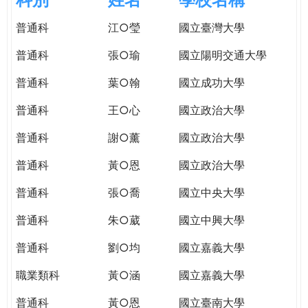
e
際
普通科
江○瑩
國立臺灣大學
葳
r
格。
普通科
張○瑜
國立陽明交通大學
培
e
養
普通科
葉○翰
國立成功大學
具
普通科
王○心
國立政治大學
國
際
普通科
謝○薰
國立政治大學
移
動
普通科
黃○恩
國立政治大學
力
普通科
張○喬
國立中央大學
的
世
普通科
朱○葳
國立中興大學
界
公
普通科
劉○均
國立嘉義大學
民。
職業類科
黃○涵
國立嘉義大學
WAGOR
TODAY
普通科
黃○恩
國立臺南大學