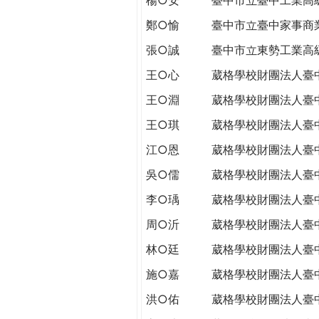
THE
WORLD
鄭○愉
臺中市立臺中家事商
TOMORROW
張○誠
臺中市立東勢工業高
PUTTING
YOU
王○心
葳格學校財團法人臺
ON
王○淵
葳格學校財團法人臺
THE
PATH
王○琪
葳格學校財團法人臺
TO
江○恩
葳格學校財團法人臺
GLOBAL
CITIZENSHIP
吳○儒
葳格學校財團法人臺
李○瑀
葳格學校財團法人臺
周○沂
葳格學校財團法人臺
林○廷
葳格學校財團法人臺
施○嘉
葳格學校財團法人臺
洪○佑
葳格學校財團法人臺