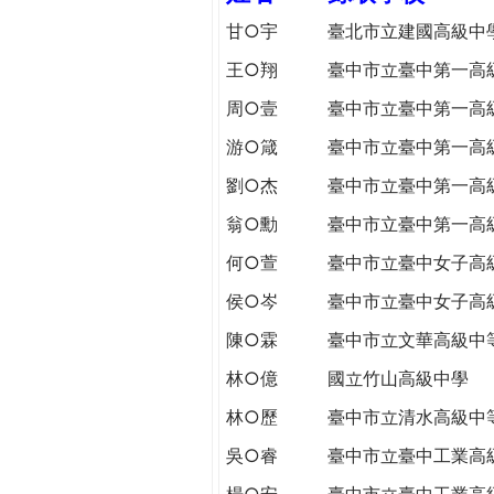
h
際
甘○宇
臺北市立建國高級中
葳
王○翔
臺中市立臺中第一高
e
格。
培
周○壹
臺中市立臺中第一高
r
養
游○箴
臺中市立臺中第一高
具
e
國
劉○杰
臺中市立臺中第一高
際
翁○勳
臺中市立臺中第一高
移
動
何○萱
臺中市立臺中女子高
力
侯○岑
臺中市立臺中女子高
的
陳○霖
臺中市立文華高級中
世
界
林○億
國立竹山高級中學
公
林○歷
臺中市立清水高級中
民。
WAGOR
吳○睿
臺中市立臺中工業高
TODAY
楊○安
臺中市立臺中工業高