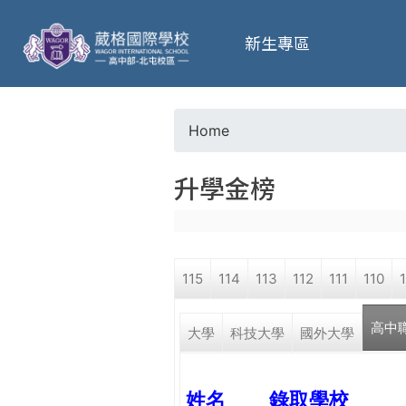
葳
新生專區
格
高
Home
Y
級
升學金榜
o
中
u
學
115
114
113
112
111
110
a
葳
高中
r
大學
科技大學
國外大學
格
國
e
際．
姓名
錄取學校
國