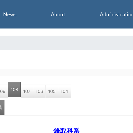
Jump to navigation
News
About
Administratio
108
109
107
106
105
104
職
錄取科系