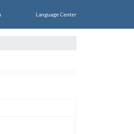
n
Language Center