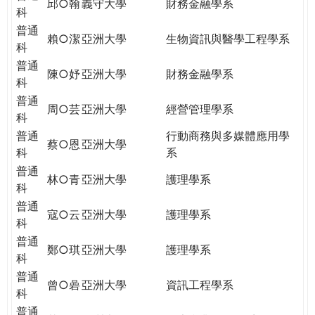
邱○翰
義守大學
財務金融學系
科
普通
賴○潔
亞洲大學
生物資訊與醫學工程學系
科
普通
陳○妤
亞洲大學
財務金融學系
科
普通
周○芸
亞洲大學
經營管理學系
科
普通
行動商務與多媒體應用學
蔡○恩
亞洲大學
科
系
普通
林○青
亞洲大學
護理學系
科
普通
寇○云
亞洲大學
護理學系
科
普通
鄭○琪
亞洲大學
護理學系
科
普通
曾○碞
亞洲大學
資訊工程學系
科
普通