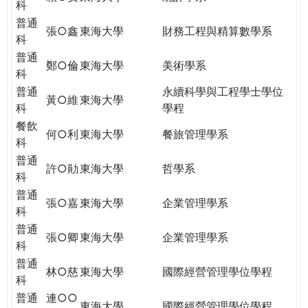
科
普通
張○鑫
東海大學
財務工程與精算數學系
科
普通
鄭○倫
東海大學
美術學系
科
普通
永續科學與工程學士學位
黃○維
東海大學
科
學程
餐飲
何○利
東海大學
餐旅管理學系
科
普通
許○勛
東海大學
哲學系
科
普通
張○嘉
東海大學
企業管理學系
科
普通
張○卿
東海大學
企業管理學系
科
普通
林○慈
東海大學
國際經營管理學位學程
科
普通
連○○
東海大學
國際經營管理學位學程