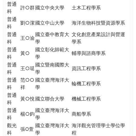
THE
普通
許○群
國立中央大學
土木工程學系
WORLD
科
TOMORROW
普通
劉○潔
國立中山大學
海洋生物科技暨資源學系
PUTTING
科
YOU
普通
國立臺中教育大
文化創意產業設計與營運
ON
王○渝
科
學
學系
THE
普通
國立彰化師範大
PATH
黃○
輔導與諮商學系
科
學
TO
普通
國立暨南國際大
GLOBAL
王○珽
資訊工程學系
科
學
CITIZENSHIP
普通
范○○
國立臺灣海洋大
輪機工程學系
科
祥
學
普通
黃○悅
國立聯合大學
機械工程學系
科
普通
國立臺灣海洋大
楊○鈞
商船學系
科
學
觀光
國立臺灣海洋大
海洋觀光管理學士學位學
張O萱
科
學
程