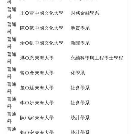
科
普通
王○萱
中國文化大學
財務金融學系
科
普通
陳○叡
中國文化大學
地質學系
科
普通
余○帆
中國文化大學
新聞學系
科
普通
洪○恩
東海大學
永續科學與工程學士學程
科
普通
曾○彥
東海大學
化學系
科
普通
董○廷
東海大學
社會學系
科
普通
李○妍
東海大學
社會學系
科
普通
陳○諠
東海大學
統計學系
科
普通
賴○安
東海大學
統計學系