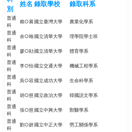
姓名
錄取學校
錄取科系
e
際
別
葳
普通
r
格。
賴○襄
國立臺灣大學
農業化學系
科
培
普通
e
養
余○翰
國立清華大學
理學院學士班
科
具
普通
國
廖○勛
國立清華大學
體育學系
科
際
普通
移
李○怡
國立交通大學
機械工程學系
科
動
力
普通
吳○容
國立成功大學
生命科學系
的
科
世
普通
胡○慈
國立政治大學
韓國語文學系
界
科
公
普通
張○慈
國立中興大學
獸醫學系
民。
科
WAGOR
普通
劉○妍
國立中正大學
勞工關係學系
TODAY
科