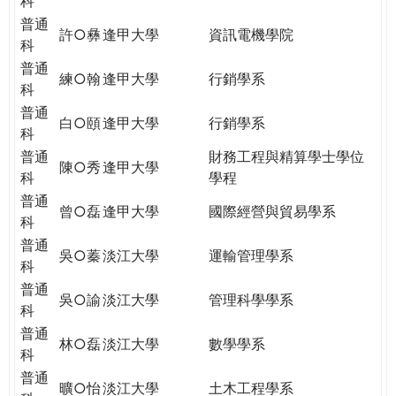
科
普通
許○彝
逢甲大學
資訊電機學院
科
普通
練○翰
逢甲大學
行銷學系
科
普通
白○頤
逢甲大學
行銷學系
科
普通
財務工程與精算學士學位
陳○秀
逢甲大學
科
學程
普通
曾○磊
逢甲大學
國際經營與貿易學系
科
普通
吳○蓁
淡江大學
運輸管理學系
科
普通
吳○諭
淡江大學
管理科學學系
科
普通
林○磊
淡江大學
數學學系
科
普通
曠○怡
淡江大學
土木工程學系