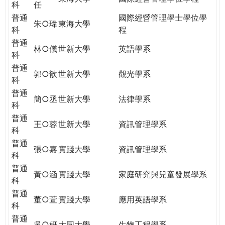
科
任
普通
國際經營管理學士學位學
朱○瑋
東海大學
科
程
普通
林○儀
世新大學
英語學系
科
普通
郭○歆
世新大學
觀光學系
科
普通
簡○丞
世新大學
法律學系
科
普通
王○蓉
世新大學
資訊管理學系
科
普通
張○嘉
實踐大學
資訊管理學系
科
普通
黃○涵
實踐大學
家庭研究與兒童發展學系
科
普通
董○萱
實踐大學
應用英語學系
科
普通
吳○妍
大同大學
生物工程學系