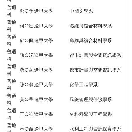
普通
鄭○予
逢甲大學
中國文學系
科
普通
何○廷
逢甲大學
纖維與複合材料學系
科
普通
郭○興
逢甲大學
纖維與複合材料學系
科
普通
陳○沅
逢甲大學
都市計畫與空間資訊學系
科
普通
蔡○菡
逢甲大學
都市計畫與空間資訊學系
科
普通
陳○瀚
逢甲大學
化學工程學系
科
普通
黃○呈
逢甲大學
風險管理與保險學系
科
普通
王○皓
逢甲大學
材料科學與工程學系
科
普通
林○鑫
逢甲大學
水利工程與資源保育學系