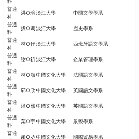
科
普通
洪○瑄
淡江大學
中國文學學系
科
普通
拔○閎
淡江大學
歷史學系
科
普通
林○伃
淡江大學
西班牙語文學系
科
普通
謝○祈
淡江大學
企業管理學系
科
普通
林○潔
中國文化大學
法國語文學系
科
普通
郭○欣
中國文化大學
英國語文學系
科
普通
潘○熙
中國文化大學
英國語文學系
科
普通
葉○宇
中國文化大學
景觀學系
科
普通
趙○丞
中國文化大學
國際貿易學系