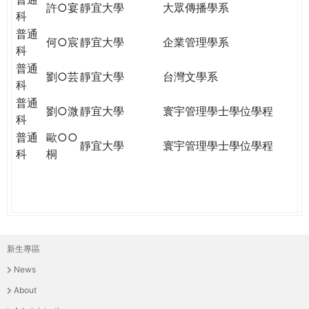
許○宴
靜宜大學
大眾傳播學系
科
普通
何○宸
靜宜大學
企業管理學系
科
普通
劉○芸
靜宜大學
台灣文學系
科
普通
劉○溦
靜宜大學
寰宇管理學士學位學程
科
普通
歐○○
靜宜大學
寰宇管理學士學位學程
科
桐
新生專區
主
News
選
About