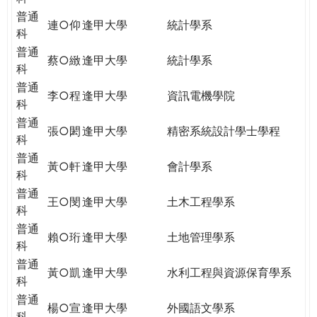
普通
連○仰
逢甲大學
統計學系
科
普通
蔡○緻
逢甲大學
統計學系
科
普通
李○程
逢甲大學
資訊電機學院
科
普通
張○閎
逢甲大學
精密系統設計學士學程
科
普通
黃○軒
逢甲大學
會計學系
科
普通
王○閔
逢甲大學
土木工程學系
科
普通
賴○珩
逢甲大學
土地管理學系
科
普通
黃○凱
逢甲大學
水利工程與資源保育學系
科
普通
楊○宣
逢甲大學
外國語文學系
科