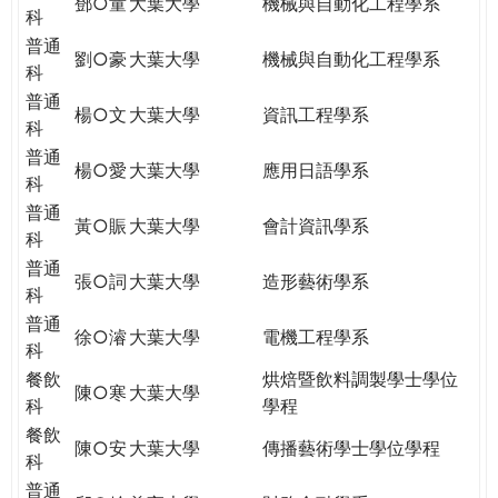
鄧○童
大葉大學
機械與自動化工程學系
科
普通
劉○豪
大葉大學
機械與自動化工程學系
科
普通
楊○文
大葉大學
資訊工程學系
科
普通
楊○愛
大葉大學
應用日語學系
科
普通
黃○賑
大葉大學
會計資訊學系
科
普通
張○詞
大葉大學
造形藝術學系
科
普通
徐○濬
大葉大學
電機工程學系
科
餐飲
烘焙暨飲料調製學士學位
陳○寒
大葉大學
科
學程
餐飲
陳○安
大葉大學
傳播藝術學士學位學程
科
普通