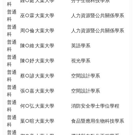
鍾○庭
大葉大學
分子生物科技學系
科
普通
巫○霖
大葉大學
人力資源暨公共關係學系
科
普通
周○倫
大葉大學
人力資源暨公共關係學系
科
普通
陳○維
大葉大學
英語學系
科
普通
陳○妤
大葉大學
視光學系
科
普通
蔡○諺
大葉大學
空間設計學系
科
普通
張○嘉
大葉大學
空間設計學系
科
普通
何○弘
大葉大學
消防安全學士學位學程
科
普通
葉○暄
大葉大學
食品暨應用生物科技學系
科
普通