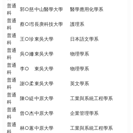
普通
郭○慈
中山醫學大學
醫學應用化學系
科
普通
蔡○㻰
長庚科技大學
護理系
科
普通
王○珍
東吳大學
日本語文學系
科
普通
吳○姍
東吳大學
物理學系
科
普通
李○
東吳大學
物理學系
科
普通
謝○柔
東吳大學
英文學系
科
普通
陳○緹
中原大學
工業與系統工程學系
科
普通
曾○杰
中原大學
企業管理學系
科
普通
林○蕙
中原大學
工業與系統工程學系
科