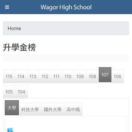
Jump to navigation
葳
格
Home
Y
高
升學金榜
o
級
u
中
107
115
114
113
112
111
110
109
108
106
a
學
105
104
r
葳
大學
e
科技大學
國外大學
高中職
格
國
h
際．
科
國