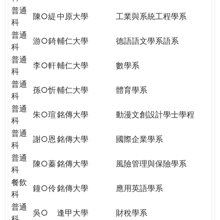
普通
陳○緹
中原大學
工業與系統工程學系
科
普通
游○錡
輔仁大學
德語語文學系語系
科
普通
李○軒
輔仁大學
數學系
科
普通
孫○忻
輔仁大學
體育學系
科
普通
朱○瑄
銘傳大學
動漫文創設計學士學程
科
普通
謝○恩
銘傳大學
國際企業學系
科
普通
陳○蓁
銘傳大學
風險管理與保險學系
科
餐飲
鐘○伶
銘傳大學
應用英語學系
科
普通
吳○
逢甲大學
財稅學系
科