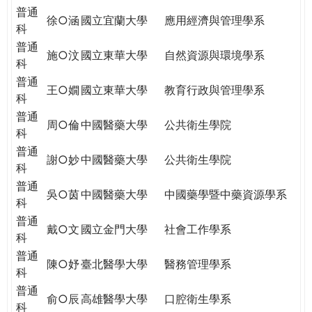
普通
徐○涵
國立宜蘭大學
應用經濟與管理學系
科
普通
施○汶
國立東華大學
自然資源與環境學系
科
普通
王○嫺
國立東華大學
教育行政與管理學系
科
普通
周○倫
中國醫藥大學
公共衛生學院
科
普通
謝○妙
中國醫藥大學
公共衛生學院
科
普通
吳○茵
中國醫藥大學
中國藥學暨中藥資源學系
科
普通
戴○文
國立金門大學
社會工作學系
科
普通
陳○妤
臺北醫學大學
醫務管理學系
科
普通
俞○辰
高雄醫學大學
口腔衛生學系
科