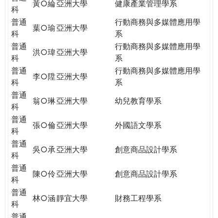
黃○綸
亞洲大學
健康產業管理學系
科
普通
行動商務與多媒體應用學
葉○瑜
亞洲大學
科
系
普通
行動商務與多媒體應用學
洪○瑋
亞洲大學
科
系
普通
行動商務與多媒體應用學
李○陞
亞洲大學
科
系
普通
翁○琳
亞洲大學
幼兒教育學系
科
普通
張○倫
亞洲大學
外國語文學系
科
普通
吳○承
亞洲大學
創意商品設計學系
科
普通
陳○伶
亞洲大學
創意商品設計學系
科
普通
林○涵
靜宜大學
財務工程學系
科
普通