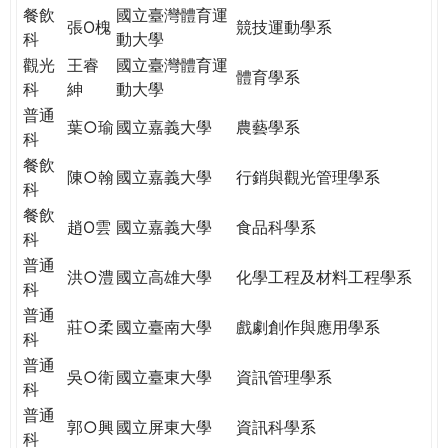
餐飲
國立臺灣體育運
張O槐
競技運動學系
科
動大學
觀光
王睿
國立臺灣體育運
體育學系
科
紳
動大學
普通
葉○瑜
國立嘉義大學
農藝學系
科
餐飲
陳○翰
國立嘉義大學
行銷與觀光管理學系
科
餐飲
趙O雲
國立嘉義大學
食品科學系
科
普通
洪○澧
國立高雄大學
化學工程及材料工程學系
科
普通
莊○柔
國立臺南大學
戲劇創作與應用學系
科
普通
吳○衛
國立臺東大學
資訊管理學系
科
普通
郭○興
國立屏東大學
資訊科學系
科