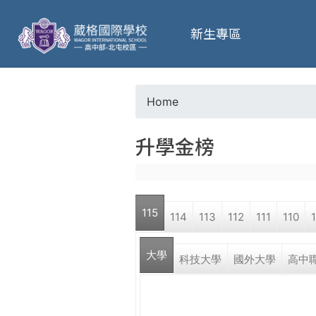
葳
新生專區
格
高
Home
Y
級
升學金榜
o
中
u
學
115
114
113
112
111
110
a
葳
大學
r
科技大學
國外大學
高中
格
國
e
際．
國