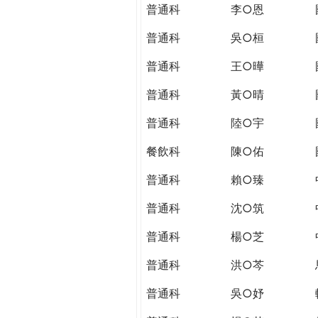
THE
普通科
李○恩
WORLD
TOMORROW
普通科
吳○桓
PUTTING
普通科
王○曄
YOU
ON
普通科
黃○晴
THE
PATH
普通科
陸○宇
TO
餐飲科
陳○佑
GLOBAL
CITIZENSHIP
普通科
賴○臻
普通科
沈○筑
普通科
楊○芝
普通科
洪○芩
普通科
吳○妤