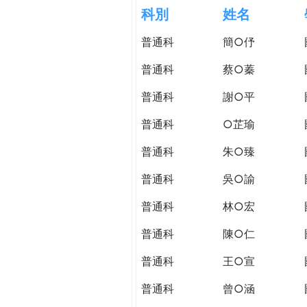
h
科別
姓名
際
葳
普通科
簡○伃
e
格。
培
普通科
蔡○蓁
r
養
具
普通科
謝○平
e
國
普通科
○芷瑜
際
移
普通科
朱○臻
動
力
普通科
吳○諭
的
普通科
林○宏
世
界
普通科
陳○仁
公
民。
普通科
王○宣
WAGOR
普通科
曾○涵
TODAY