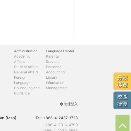
Administration
Language Center
Academic
Parental
Affairs
Services
Student Affairs
Personnel
General Affairs
Accounting
分眾
Foreign
Library
Language
Information
導覽
Counseling and
Management
Guidance
校區
捷徑
管理登入
User
menu
an [
Map
]
Tel:
+886-4-2437-1728
+886-4-2316-4790
+886-4-2230-3588