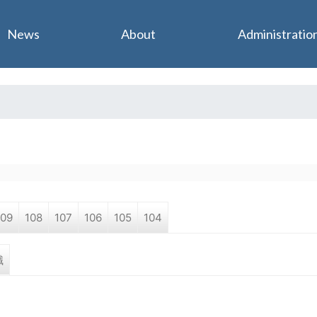
Jump to navigation
News
About
Administratio
109
108
107
106
105
104
職