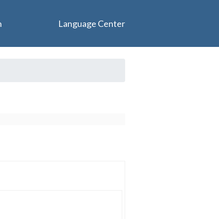
n
Language Center