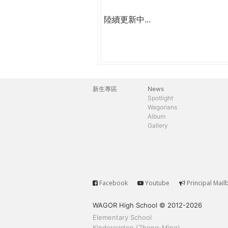
陸續更新中...
新生專區
News
主
Spotlight
Wagorians
選
Album
Gallery
單
Facebook
Youtube
Principal Mail
Service
WAGOR High School © 2012-2026
Elementary School
Kindergarten (Zhong-Ming)