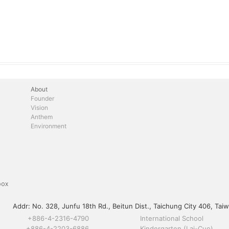
About
Founder
Vision
Anthem
Environment
box
Addr:
No. 328, Junfu 18th Rd., Beitun Dist., Taichung City 406, Taiw
+886-4-2316-4790
International School
+886-4-2203-6886
Kindergarten (Lai-Cuo)