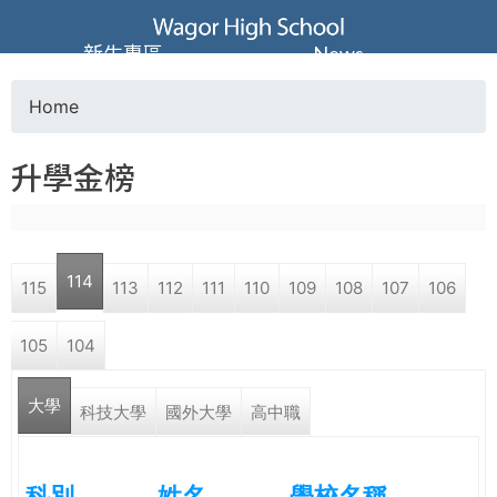
Jump to navigation
葳
新生專區
News
格
Home
Y
高
升學金榜
o
級
u
中
114
115
113
112
111
110
109
108
107
106
a
學
105
104
r
葳
大學
e
科技大學
國外大學
高中職
格
國
h
際．
科別
姓名
學校名稱
國