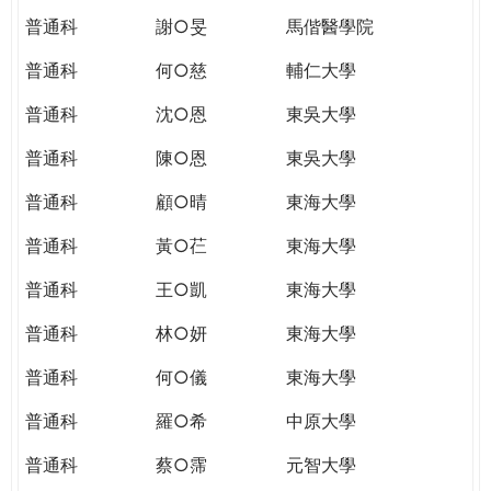
普通科
謝○旻
馬偕醫學院
普通科
何○慈
輔仁大學
普通科
沈○恩
東吳大學
普通科
陳○恩
東吳大學
普通科
顧○晴
東海大學
普通科
黃○芢
東海大學
普通科
王○凱
東海大學
普通科
林○妍
東海大學
普通科
何○儀
東海大學
普通科
羅○希
中原大學
普通科
蔡○霈
元智大學