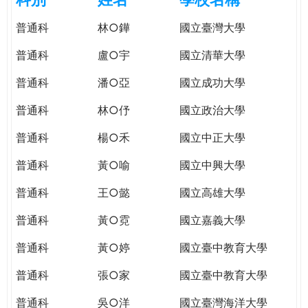
e
際
普通科
林○鏵
國立臺灣大學
葳
r
格。
普通科
盧○宇
國立清華大學
培
e
養
普通科
潘○亞
國立成功大學
具
普通科
林○伃
國立政治大學
國
際
普通科
楊○禾
國立中正大學
移
動
普通科
黃○喻
國立中興大學
力
普通科
王○懿
國立高雄大學
的
世
普通科
黃○霓
國立嘉義大學
界
公
普通科
黃○婷
國立臺中教育大學
民。
普通科
張○家
國立臺中教育大學
WAGOR
TODAY
普通科
吳○洋
國立臺灣海洋大學