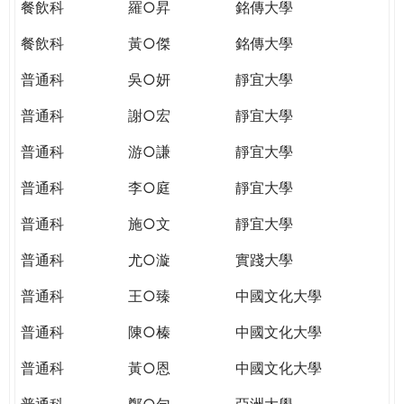
餐飲科
羅○昇
銘傳大學
餐飲科
黃○傑
銘傳大學
普通科
吳○妍
靜宜大學
普通科
謝○宏
靜宜大學
普通科
游○謙
靜宜大學
普通科
李○庭
靜宜大學
普通科
施○文
靜宜大學
普通科
尤○漩
實踐大學
普通科
王○臻
中國文化大學
普通科
陳○榛
中國文化大學
普通科
黃○恩
中國文化大學
普通科
鄭○勻
亞洲大學