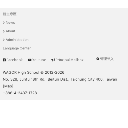
新生專區
主
News
選
About
單
Administration
Language Center
管理登入
Facebook
Youtube
Principal Mailbox
Service
User
menu
WAGOR High School © 2012-2026
No. 328, Junfu 18th Rd., Beitun Dist., Taichung City 406, Taiwan
[
Map
]
+886-4-2437-1728