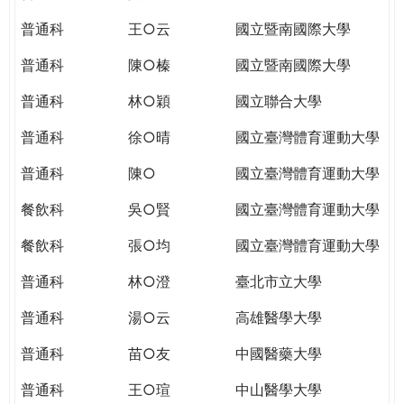
THE
WORLD
普通科
王○云
國立暨南國際大學
TOMORROW
普通科
陳○榛
國立暨南國際大學
PUTTING
YOU
普通科
林○穎
國立聯合大學
ON
THE
普通科
徐○晴
國立臺灣體育運動大學
PATH
普通科
陳○
國立臺灣體育運動大學
TO
GLOBAL
餐飲科
吳○賢
國立臺灣體育運動大學
CITIZENSHIP
餐飲科
張○均
國立臺灣體育運動大學
普通科
林○澄
臺北市立大學
普通科
湯○云
高雄醫學大學
普通科
苗○友
中國醫藥大學
普通科
王○瑄
中山醫學大學