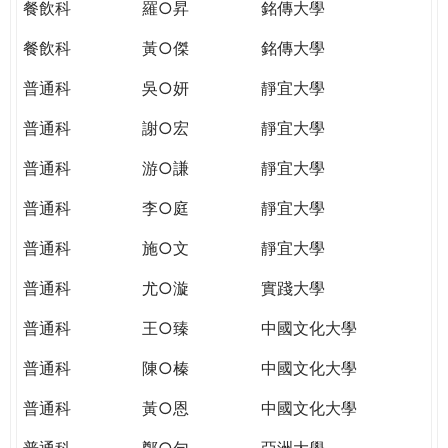
餐飲科
羅○昇
銘傳大學
餐飲科
黃○傑
銘傳大學
普通科
吳○妍
靜宜大學
普通科
謝○宏
靜宜大學
普通科
游○謙
靜宜大學
普通科
李○庭
靜宜大學
普通科
施○文
靜宜大學
普通科
尤○漩
實踐大學
普通科
王○臻
中國文化大學
普通科
陳○榛
中國文化大學
普通科
黃○恩
中國文化大學
普通科
鄭○勻
亞洲大學