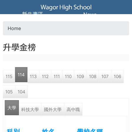
Jump to navigation
葳
新生專區
News
格
Home
Y
高
升學金榜
o
級
u
中
114
115
113
112
111
110
109
108
107
106
a
學
105
104
r
葳
大學
e
科技大學
國外大學
高中職
格
國
h
際．
科別
姓名
學校名稱
國