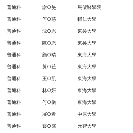
普通科
謝○旻
馬偕醫學院
普通科
何○慈
輔仁大學
普通科
沈○恩
東吳大學
普通科
陳○恩
東吳大學
普通科
顧○晴
東海大學
普通科
黃○芢
東海大學
普通科
王○凱
東海大學
普通科
林○妍
東海大學
普通科
何○儀
東海大學
普通科
羅○希
中原大學
普通科
蔡○霈
元智大學