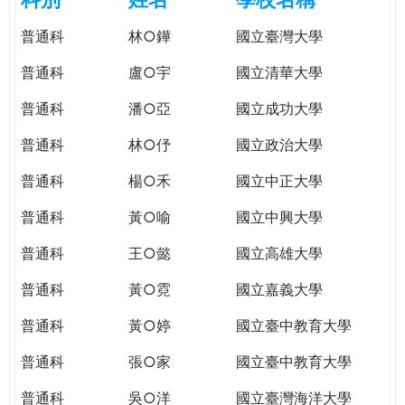
e
際
普通科
林○鏵
國立臺灣大學
葳
r
格。
普通科
盧○宇
國立清華大學
培
e
養
普通科
潘○亞
國立成功大學
具
普通科
林○伃
國立政治大學
國
際
普通科
楊○禾
國立中正大學
移
動
普通科
黃○喻
國立中興大學
力
普通科
王○懿
國立高雄大學
的
世
普通科
黃○霓
國立嘉義大學
界
公
普通科
黃○婷
國立臺中教育大學
民。
普通科
張○家
國立臺中教育大學
WAGOR
TODAY
普通科
吳○洋
國立臺灣海洋大學