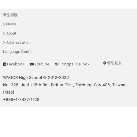
新生專區
主
News
選
About
單
Administration
Language Center
管理登入
Facebook
Youtube
Principal Mailbox
Service
User
menu
WAGOR High School © 2012-2026
No. 328, Junfu 18th Rd., Beitun Dist., Taichung City 406, Taiwan
[
Map
]
+886-4-2437-1728