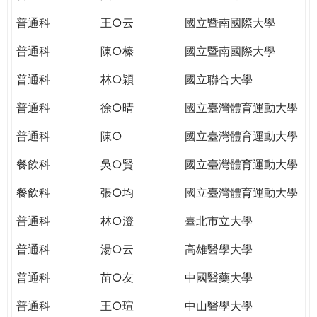
THE
WORLD
普通科
王○云
國立暨南國際大學
TOMORROW
普通科
陳○榛
國立暨南國際大學
PUTTING
YOU
普通科
林○穎
國立聯合大學
ON
THE
普通科
徐○晴
國立臺灣體育運動大學
PATH
普通科
陳○
國立臺灣體育運動大學
TO
GLOBAL
餐飲科
吳○賢
國立臺灣體育運動大學
CITIZENSHIP
餐飲科
張○均
國立臺灣體育運動大學
普通科
林○澄
臺北市立大學
普通科
湯○云
高雄醫學大學
普通科
苗○友
中國醫藥大學
普通科
王○瑄
中山醫學大學