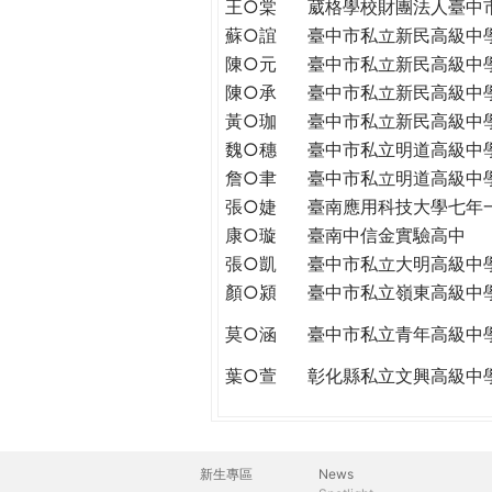
王○棠
葳格學校財團法人臺中
蘇○誼
臺中市私立新民高級中
陳○元
臺中市私立新民高級中
陳○承
臺中市私立新民高級中
黃○珈
臺中市私立新民高級中
魏○穗
臺中市私立明道高級中
詹○聿
臺中市私立明道高級中
張○婕
臺南應用科技大學七年
康○璇
臺南中信金實驗高中
張○凱
臺中市私立大明高級中
顏○潁
臺中市私立嶺東高級中
莫○涵
臺中市私立青年高級中
葉○萱
彰化縣私立文興高級中
新生專區
News
主