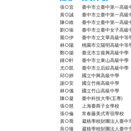
h
際
張○宜
臺中市立臺中第一高級
葳
黃○誠
臺中市立臺中第一高級
e
格。
陳○維
臺中市立臺中第一高級
培
劉○瑜
臺中市立臺中女子高級
r
養
龎○伊
臺中市立文華高級中等
具
林○陽
桃園市立陽明高級中等
e
國
鄭○揚
臺北市立復興高級中學
際
鍾○軒
臺中市立東山高級中學
移
尤○凱
臺中市立后綜高級中學
動
邱○婷
國立中興高級中學
力
謝○安
國立竹南高級中學
的
世
林○儀
國立竹山高級中學
界
陳○凝
臺中科技大學(五專)
公
張○慈
上海臺商子女學校
民。
張○倫
常春藤美式寄宿學校
WAGOR
黃○喬
葳格學校財團法人臺中
TODAY
吳○臻
葳格學校財團法人臺中