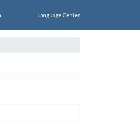
n
Language Center