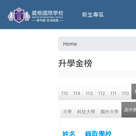
葳
新生專區
格
高
Home
Y
級
升學金榜
o
中
u
學
115
114
113
112
111
110
a
葳
高中
r
大學
科技大學
國外大學
格
國
e
際．
姓名
錄取學校
國