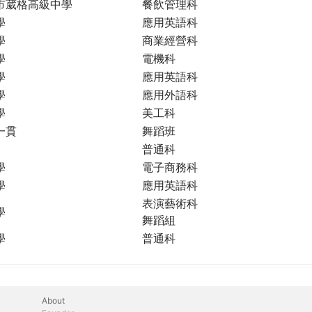
市葳格高級中學
餐飲管理科
學
應用英語科
學
商業經營科
學
電機科
學
應用英語科
學
應用外語科
學
美工科
一貫
舞蹈班
普通科
學
電子商務科
學
應用英語科
表演藝術科
學
舞蹈組
學
普通科
About