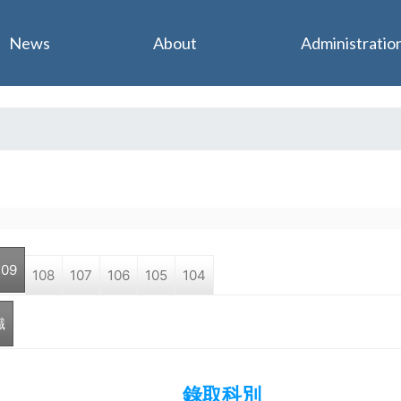
Jump to navigation
News
About
Administratio
109
108
107
106
105
104
職
錄取科別