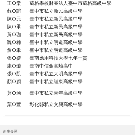
王○棠
葳格學校財團法人臺中市葳格高級中學
蘇○誼
臺中市私立新民高級中學
陳○元
臺中市私立新民高級中學
陳○承
臺中市私立新民高級中學
黃○珈
臺中市私立新民高級中學
魏○穗
臺中市私立明道高級中學
詹○聿
臺中市私立明道高級中學
張○婕
臺南應用科技大學七年一貫
康○璇
臺南中信金實驗高中
張○凱
臺中市私立大明高級中學
顏○潁
臺中市私立嶺東高級中學
莫○涵
臺中市私立青年高級中學
葉○萱
彰化縣私立文興高級中學
新生專區
主