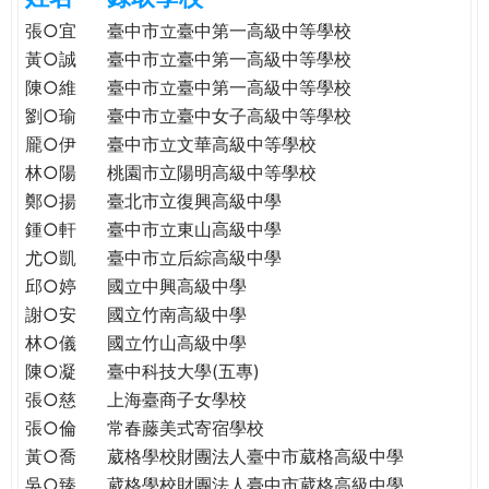
e
際
張○宜
臺中市立臺中第一高級中等學校
葳
黃○誠
臺中市立臺中第一高級中等學校
r
格。
陳○維
臺中市立臺中第一高級中等學校
培
劉○瑜
臺中市立臺中女子高級中等學校
e
養
龎○伊
臺中市立文華高級中等學校
具
林○陽
桃園市立陽明高級中等學校
國
鄭○揚
臺北市立復興高級中學
際
鍾○軒
臺中市立東山高級中學
移
尤○凱
臺中市立后綜高級中學
動
力
邱○婷
國立中興高級中學
的
謝○安
國立竹南高級中學
世
林○儀
國立竹山高級中學
界
陳○凝
臺中科技大學(五專)
公
張○慈
上海臺商子女學校
民。
張○倫
常春藤美式寄宿學校
WAGOR
黃○喬
葳格學校財團法人臺中市葳格高級中學
TODAY
吳○臻
葳格學校財團法人臺中市葳格高級中學