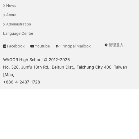
News
選
About
單
Administration
Language Center
管理登入
Facebook
Youtube
Principal Mailbox
Service
User
menu
WAGOR High School © 2012-2026
No. 328, Junfu 18th Rd., Beitun Dist., Taichung City 406, Taiwan
[
Map
]
+886-4-2437-1728