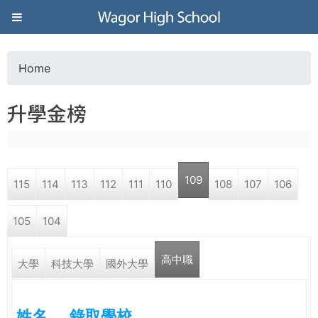
Jump to navigation
葳
格
Home
Y
高
升學金榜
o
級
u
中
109
115
114
113
112
111
110
108
107
106
a
學
105
104
r
葳
高中職
e
大學
科技大學
國外大學
格
國
h
際．
姓名
錄取學校
國