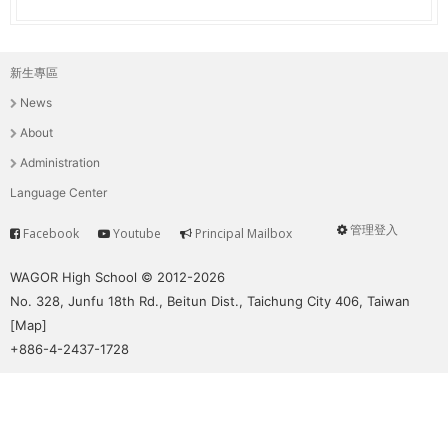
新生專區
主
News
選
About
單
Administration
Language Center
管理登入
Facebook
Youtube
Principal Mailbox
Service
User
menu
WAGOR High School © 2012-2026
No. 328, Junfu 18th Rd., Beitun Dist., Taichung City 406, Taiwan
[
Map
]
+886-4-2437-1728