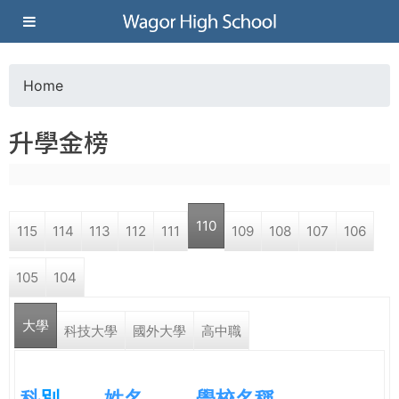
Jump to navigation
葳
格
Home
Y
高
升學金榜
o
級
u
中
110
115
114
113
112
111
109
108
107
106
a
學
105
104
r
葳
大學
e
科技大學
國外大學
高中職
格
國
h
際．
科
別
姓名
學校名稱
國