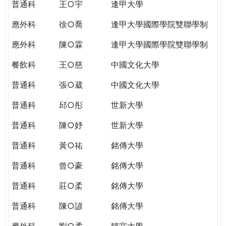
普通科
王○宇
逢甲大學
應外科
徐○喬
逢甲大學國際學院雙聯學制
應外科
陳○霖
逢甲大學國際學院雙聯學制
餐飲科
王○慈
中國文化大學
普通科
張○葳
中國文化大學
普通科
邱○彤
世新大學
普通科
陳○妤
世新大學
普通科
黃○祐
銘傳大學
普通科
曾○豪
銘傳大學
普通科
莊○柔
銘傳大學
普通科
陳○諺
銘傳大學
應外科
劉○柔
靜宜大學