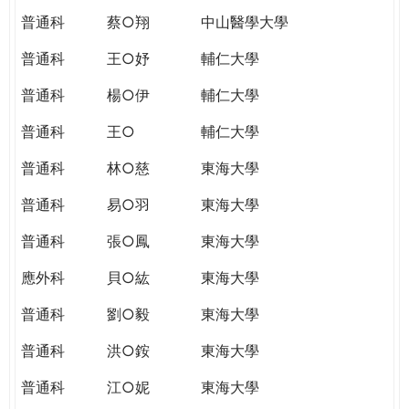
普通科
蔡○翔
中山醫學大學
普通科
王○妤
輔仁大學
普通科
楊○伊
輔仁大學
普通科
王○
輔仁大學
普通科
林○慈
東海大學
普通科
易○羽
東海大學
普通科
張○鳳
東海大學
應外科
貝○紘
東海大學
普通科
劉○毅
東海大學
普通科
洪○銨
東海大學
普通科
江○妮
東海大學