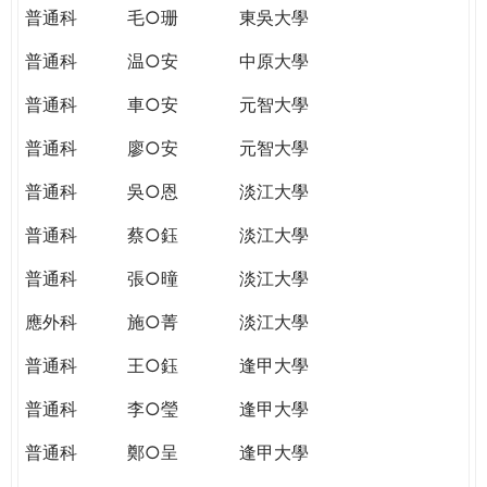
普通科
毛○珊
東吳大學
普通科
温○安
中原大學
普通科
車○安
元智大學
普通科
廖○安
元智大學
普通科
吳○恩
淡江大學
普通科
蔡○鈺
淡江大學
普通科
張○曈
淡江大學
應外科
施○菁
淡江大學
普通科
王○鈺
逢甲大學
普通科
李○瑩
逢甲大學
普通科
鄭○呈
逢甲大學