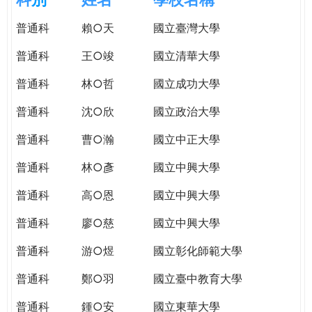
e
際
普通科
賴○天
國立臺灣大學
葳
r
格。
普通科
王○竣
國立清華大學
培
e
養
普通科
林○哲
國立成功大學
具
普通科
沈○欣
國立政治大學
國
際
普通科
曹○瀚
國立中正大學
移
動
普通科
林○彥
國立中興大學
力
普通科
高○恩
國立中興大學
的
世
普通科
廖○慈
國立中興大學
界
公
普通科
游○煜
國立彰化師範大學
民。
普通科
鄭○羽
國立臺中教育大學
WAGOR
TODAY
普通科
鍾○安
國立東華大學