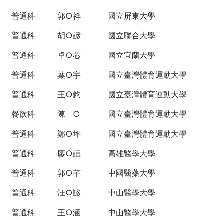
THE
WORLD
普通科
郭○祥
國立屏東大學
TOMORROW
普通科
胡○諺
國立聯合大學
PUTTING
YOU
普通科
卓○芯
國立宜蘭大學
ON
THE
普通科
葉○宇
國立臺灣體育運動大學
PATH
普通科
王○鈞
國立臺灣體育運動大學
TO
GLOBAL
餐飲科
陳 ○
國立臺灣體育運動大學
CITIZENSHIP
普通科
鄭○坪
國立臺灣體育運動大學
普通科
廖○誼
高雄醫學大學
普通科
郭○芊
中國醫藥大學
普通科
汪○諺
中山醫學大學
普通科
王○涵
中山醫學大學