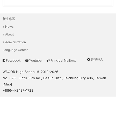
新生專區
主
News
選
About
單
Administration
Language Center
管理登入
Facebook
Youtube
Principal Mailbox
Service
User
menu
WAGOR High School © 2012-2026
No. 328, Junfu 18th Rd., Beitun Dist., Taichung City 406, Taiwan
[
Map
]
+886-4-2437-1728