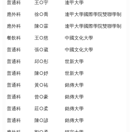
普通科
王○宇
逢甲大學
應外科
徐○喬
逢甲大學國際學院雙聯學制
應外科
陳○霖
逢甲大學國際學院雙聯學制
餐飲科
王○慈
中國文化大學
普通科
張○葳
中國文化大學
普通科
邱○彤
世新大學
普通科
陳○妤
世新大學
普通科
黃○祐
銘傳大學
普通科
曾○豪
銘傳大學
普通科
莊○柔
銘傳大學
普通科
陳○諺
銘傳大學
應外科
劉○柔
靜宜大學