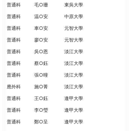
普通科
毛○珊
東吳大學
普通科
温○安
中原大學
普通科
車○安
元智大學
普通科
廖○安
元智大學
普通科
吳○恩
淡江大學
普通科
蔡○鈺
淡江大學
普通科
張○曈
淡江大學
應外科
施○菁
淡江大學
普通科
王○鈺
逢甲大學
普通科
李○瑩
逢甲大學
普通科
鄭○呈
逢甲大學