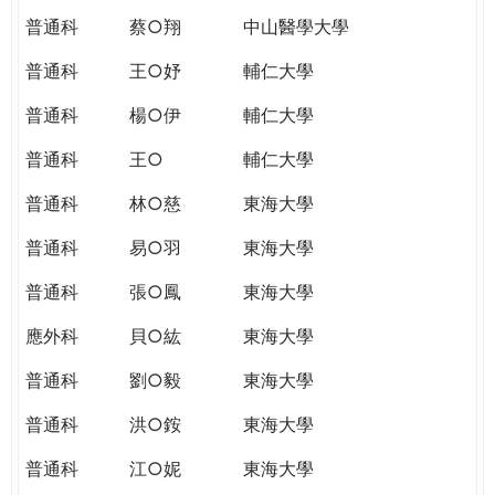
普通科
蔡○翔
中山醫學大學
普通科
王○妤
輔仁大學
普通科
楊○伊
輔仁大學
普通科
王○
輔仁大學
普通科
林○慈
東海大學
普通科
易○羽
東海大學
普通科
張○鳳
東海大學
應外科
貝○紘
東海大學
普通科
劉○毅
東海大學
普通科
洪○銨
東海大學
普通科
江○妮
東海大學