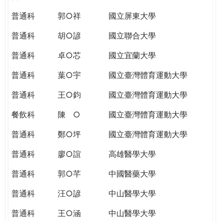
THE
WORLD
普通科
郭○祥
國立屏東大學
TOMORROW
普通科
胡○諺
國立聯合大學
PUTTING
YOU
普通科
卓○芯
國立宜蘭大學
ON
THE
普通科
葉○宇
國立臺灣體育運動大學
PATH
普通科
王○鈞
國立臺灣體育運動大學
TO
GLOBAL
餐飲科
陳 ○
國立臺灣體育運動大學
CITIZENSHIP
普通科
鄭○坪
國立臺灣體育運動大學
普通科
廖○誼
高雄醫學大學
普通科
郭○芊
中國醫藥大學
普通科
汪○諺
中山醫學大學
普通科
王○涵
中山醫學大學