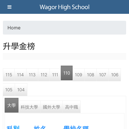
Jump to navigation
葳
格
Home
Y
高
升學金榜
o
級
u
中
110
115
114
113
112
111
109
108
107
106
a
學
105
104
r
葳
大學
e
科技大學
國外大學
高中職
格
國
h
際．
科
別
姓名
學校名稱
國