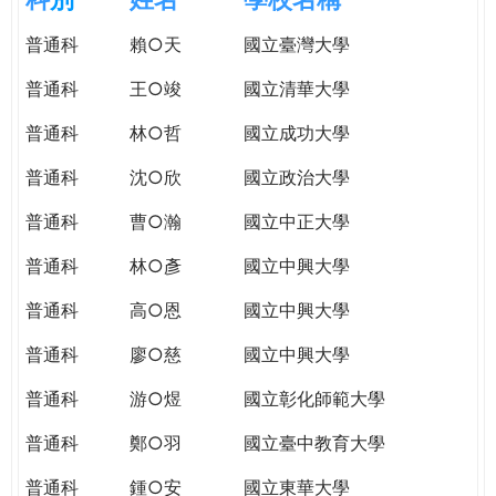
e
際
普通科
賴○天
國立臺灣大學
葳
r
格。
普通科
王○竣
國立清華大學
培
e
養
普通科
林○哲
國立成功大學
具
普通科
沈○欣
國立政治大學
國
際
普通科
曹○瀚
國立中正大學
移
動
普通科
林○彥
國立中興大學
力
普通科
高○恩
國立中興大學
的
世
普通科
廖○慈
國立中興大學
界
公
普通科
游○煜
國立彰化師範大學
民。
普通科
鄭○羽
國立臺中教育大學
WAGOR
TODAY
普通科
鍾○安
國立東華大學