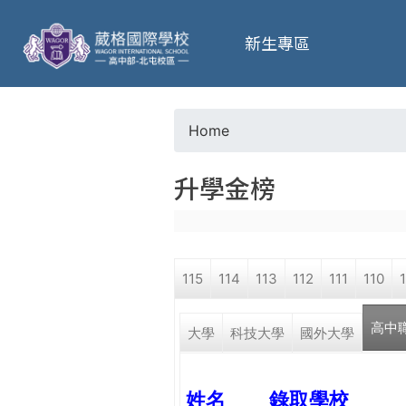
葳
新生專區
格
高
Home
Y
級
升學金榜
o
中
u
學
115
114
113
112
111
110
a
葳
高中
r
大學
科技大學
國外大學
格
國
e
際．
姓名
錄取學校
國