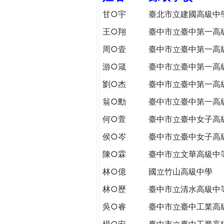
h
際
甘○宇
臺北市立建國高級中
葳
王○翔
臺中市立臺中第一高
e
格。
培
周○壹
臺中市立臺中第一高
r
養
游○箴
臺中市立臺中第一高
具
e
國
劉○杰
臺中市立臺中第一高
際
翁○勳
臺中市立臺中第一高
移
動
何○萱
臺中市立臺中女子高
力
侯○岑
臺中市立臺中女子高
的
陳○霖
臺中市立文華高級中
世
界
林○億
國立竹山高級中學
公
林○歷
臺中市立清水高級中
民。
WAGOR
吳○睿
臺中市立臺中工業高
TODAY
楊○安
臺中市立臺中工業高