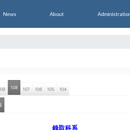
Jump to navigation
News
About
Administratio
108
109
107
106
105
104
職
錄取科系