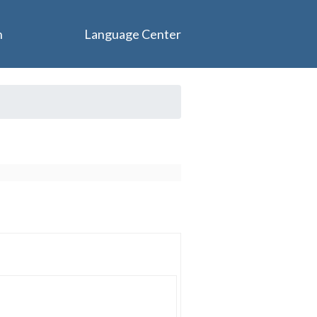
n
Language Center