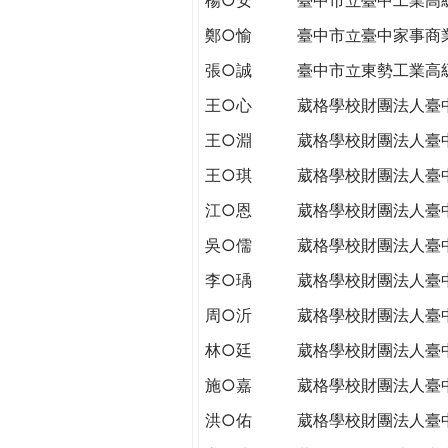
THE
WORLD
鄭○愉
臺中市立臺中家事商
TOMORROW
張○誠
臺中市立東勢工業高
PUTTING
YOU
王○心
葳格學校財團法人臺
ON
王○淵
葳格學校財團法人臺
THE
PATH
王○琪
葳格學校財團法人臺
TO
江○恩
葳格學校財團法人臺
GLOBAL
CITIZENSHIP
吳○儒
葳格學校財團法人臺
李○瑀
葳格學校財團法人臺
周○沂
葳格學校財團法人臺
林○廷
葳格學校財團法人臺
施○嘉
葳格學校財團法人臺
洪○佑
葳格學校財團法人臺