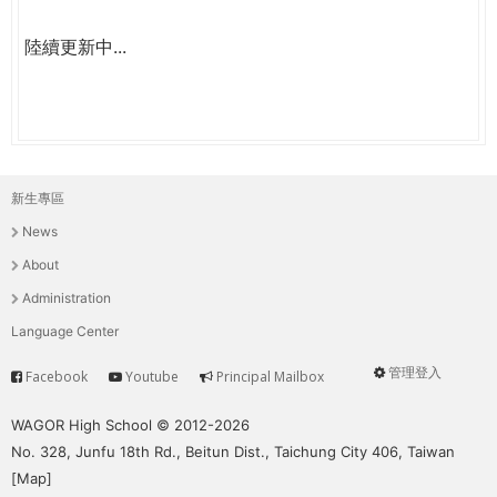
陸續更新中...
新生專區
主
News
選
About
單
Administration
Language Center
管理登入
Facebook
Youtube
Principal Mailbox
Service
User
menu
WAGOR High School © 2012-2026
No. 328, Junfu 18th Rd., Beitun Dist., Taichung City 406, Taiwan
[
Map
]