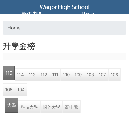
Jump to navigation
葳
新生專區
News
格
Home
Y
高
升學金榜
o
級
u
中
115
114
113
112
111
110
109
108
107
106
a
學
105
104
r
葳
大學
e
科技大學
國外大學
高中職
格
國
h
際．
國