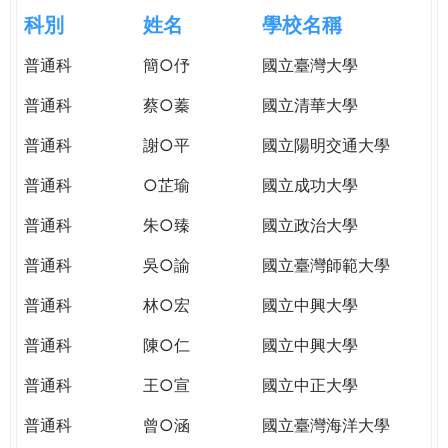
e
際
科別
姓名
學校名稱
葳
r
普通科
簡○伃
國立臺灣大學
格。
培
普通科
蔡○蓁
國立清華大學
e
養
具
普通科
謝○平
國立陽明交通大學
國
普通科
○芷瑜
國立成功大學
際
移
普通科
朱○臻
國立政治大學
動
力
普通科
吳○諭
國立臺灣師範大學
的
普通科
林○宏
國立中興大學
世
界
普通科
陳○仁
國立中興大學
公
民。
普通科
王○宣
國立中正大學
WAGOR
普通科
曾○涵
國立臺灣海洋大學
TODAY