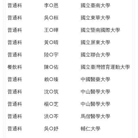
THE
普通科
李○恩
國立臺南大學
WORLD
TOMORROW
普通科
吳○桓
國立東華大學
PUTTING
普通科
王○曄
國立暨南國際大學
YOU
ON
普通科
黃○晴
國立屏東大學
THE
PATH
普通科
陸○宇
國立聯合大學
TO
餐飲科
陳○佑
國立臺灣體育運動大學
GLOBAL
CITIZENSHIP
普通科
賴○臻
中國醫藥大學
普通科
沈○筑
中山醫學大學
普通科
楊○芝
中山醫學大學
普通科
洪○芩
馬偕醫學大學
普通科
吳○妤
輔仁大學