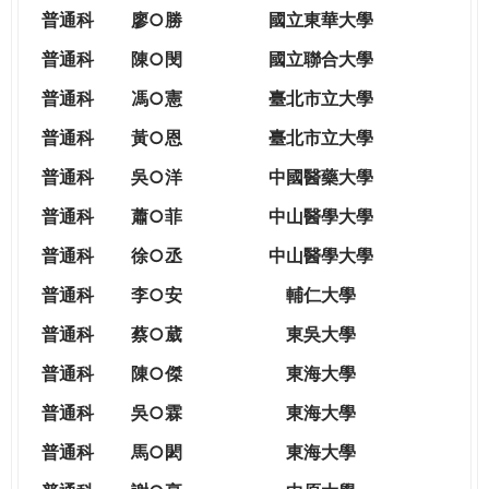
THE
普通科
廖○勝
國立東華大學
WORLD
TOMORROW
普通科
陳○閔
國立聯合大學
PUTTING
普通科
馮○憲
臺北市立大學
YOU
ON
普通科
黃○恩
臺北市立大學
THE
普
通科
吳○洋
中國醫藥大學
PATH
TO
普通科
蕭○菲
中山醫學大學
GLOBAL
普通科
徐○丞
中山醫學大學
CITIZENSHIP
普通科
李○安
輔仁大學
普通科
蔡○葳
東吳大學
普通科
陳○傑
東海大學
普通科
吳○霖
東海大學
普通科
馬○閎
東海大學