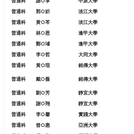
普通科
謝○享
中原大學
普通科
郭○妡
淡江大學
普通科
黃○芩
淡江大學
普通科
林○恩
逢甲大學
普通科
鄭○璿
逢甲大學
普通科
李○哲
大同大學
普通科
黃○瑄
銘傳大學
普通科
戴○薇
銘傳大學
普通科
劉○芳
靜宜大學
普通科
謝○翔
靜宜大學
普通科
李○馨
實踐大學
普通科
曾○惠
亞洲大學