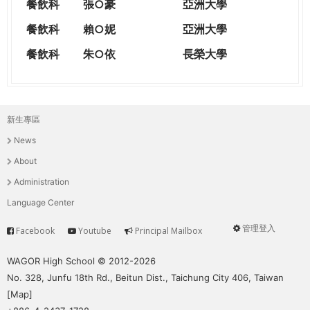
餐飲科
張○豪
亞洲大學
餐飲科
賴○妮
亞洲大學
餐飲科
朱○依
長榮大學
新生專區
主
News
選
About
單
Administration
Language Center
管理登入
Facebook
Youtube
Principal Mailbox
Service
User
menu
WAGOR High School © 2012-2026
No. 328, Junfu 18th Rd., Beitun Dist., Taichung City 406, Taiwan
[
Map
]