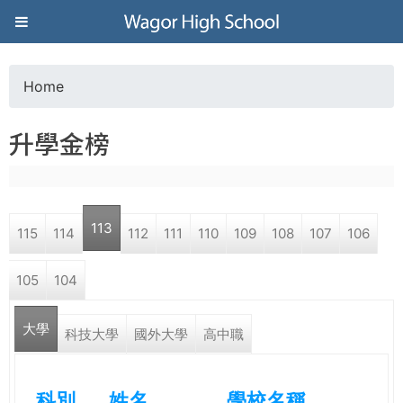
Jump to navigation
葳
格
Home
Y
高
升學金榜
o
級
u
中
113
115
114
112
111
110
109
108
107
106
a
學
105
104
r
葳
大學
e
科技大學
國外大學
高中職
格
國
h
際．
科別
姓名
學校名稱
國