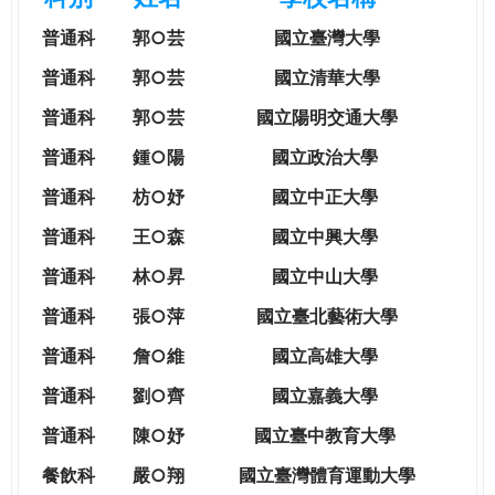
e
際
普通科
郭○芸
國立臺灣大學
葳
r
格。
普通科
郭○芸
國立清華大學
培
普通科
郭○芸
國立陽明交通大學
e
養
具
普通科
鍾○陽
國立政治大學
國
普通科
枋○妤
國立中正大學
際
移
普通科
王○森
國立中興大學
動
普通科
林○昇
國立中山大學
力
的
普通科
張○萍
國立臺北藝術大學
世
普通科
詹○維
國立高雄大學
界
公
普通科
劉○齊
國立嘉義大學
民。
普通科
陳○妤
國立臺中教育大學
WAGOR
TODAY
餐飲科
嚴○翔
國立
臺灣體育運動大學