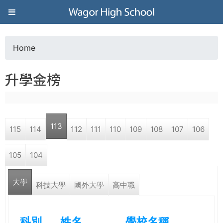
Jump to navigation
葳
格
Home
Y
高
升學金榜
o
級
u
中
113
115
114
112
111
110
109
108
107
106
a
學
105
104
r
葳
大學
e
科技大學
國外大學
高中職
格
國
h
際．
科別
姓名
學校名稱
國