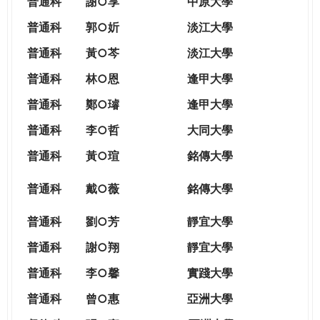
普通科
謝○享
中原大學
普通科
郭○妡
淡江大學
普通科
黃○芩
淡江大學
普通科
林○恩
逢甲大學
普通科
鄭○璿
逢甲大學
普通科
李○哲
大同大學
普通科
黃○瑄
銘傳大學
普通科
戴○薇
銘傳大學
普通科
劉○芳
靜宜大學
普通科
謝○翔
靜宜大學
普通科
李○馨
實踐大學
普通科
曾○惠
亞洲大學