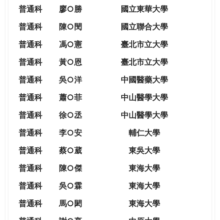
THE
普通科
廖○勝
國立東華大學
WORLD
TOMORROW
普通科
陳○閔
國立聯合大學
PUTTING
普通科
馮○憲
臺北市立大學
YOU
ON
普通科
黃○恩
臺北市立大學
THE
普
通科
吳○洋
中國醫藥大學
PATH
TO
普通科
蕭○菲
中山醫學大學
GLOBAL
普通科
徐○丞
中山醫學大學
CITIZENSHIP
普通科
李○安
輔仁大學
普通科
蔡○葳
東吳大學
普通科
陳○傑
東海大學
普通科
吳○霖
東海大學
普通科
馬○閎
東海大學