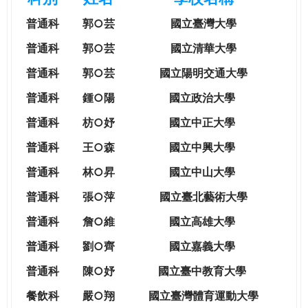
e
際
普通科
郭○芸
國立臺灣大學
葳
r
格。
普通科
郭○芸
國立清華大學
培
普通科
郭○芸
國立陽明交通大學
e
養
具
普通科
鍾○陽
國立政治大學
國
普通科
枋○妤
國立中正大學
際
移
普通科
王○森
國立中興大學
動
普通科
林○昇
國立中山大學
力
的
普通科
張○萍
國立臺北藝術大學
世
普通科
詹○維
國立高雄大學
界
公
普通科
劉○齊
國立嘉義大學
民。
普通科
陳○妤
國立臺中教育大學
WAGOR
TODAY
餐飲科
嚴○翔
國立
臺灣體育運動大學