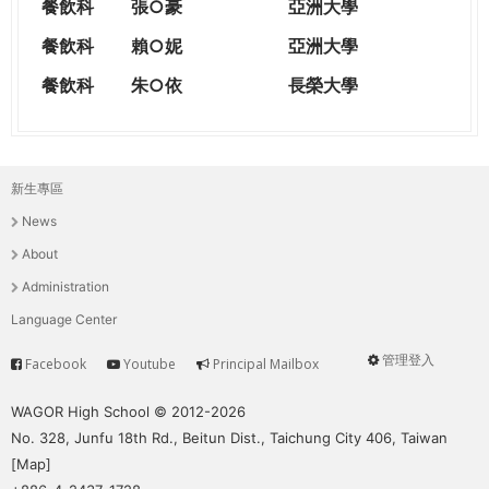
餐飲科
張○豪
亞洲大學
餐飲科
賴○妮
亞洲大學
餐飲科
朱○依
長榮大學
新生專區
主
News
選
About
單
Administration
Language Center
管理登入
Facebook
Youtube
Principal Mailbox
Service
User
menu
WAGOR High School © 2012-2026
No. 328, Junfu 18th Rd., Beitun Dist., Taichung City 406, Taiwan
[
Map
]