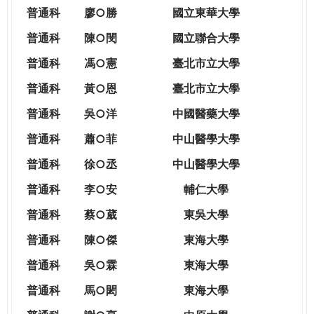
THE
普通科
廖○勝
國立東華大學
WORLD
TOMORROW
普通科
陳○閔
國立聯合大學
PUTTING
普通科
馮○憲
臺北市立大學
YOU
ON
普通科
黃○恩
臺北市立大學
THE
普
通科
吳○洋
中國醫藥大學
PATH
TO
普通科
蕭○菲
中山醫學大學
GLOBAL
普通科
徐○丞
中山醫學大學
CITIZENSHIP
普通科
李○安
輔仁大學
普通科
蔡○葳
東吳大學
普通科
陳○傑
東海大學
普通科
吳○霖
東海大學
普通科
馬○閎
東海大學