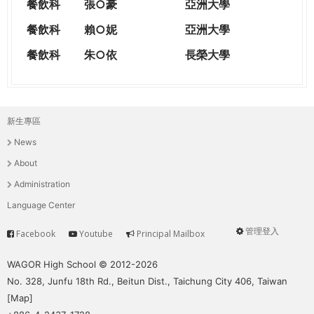
餐飲科
張○豪
亞洲大學
餐飲科
賴○妮
亞洲大學
餐飲科
朱○依
長榮大學
新生專區
主
News
選
About
單
Administration
Language Center
管理登入
Facebook
Youtube
Principal Mailbox
Service
User
menu
WAGOR High School © 2012-2026
No. 328, Junfu 18th Rd., Beitun Dist., Taichung City 406, Taiwan
[
Map
]