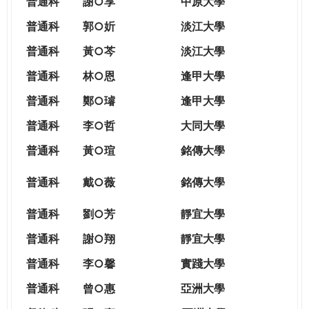
普通科
謝○享
中原大學
普通科
郭○妡
淡江大學
普通科
黃○芩
淡江大學
普通科
林○恩
逢甲大學
普通科
鄭○璿
逢甲大學
普通科
李○哲
大同大學
普通科
黃○瑄
銘傳大學
普通科
戴○薇
銘傳大學
普通科
劉○芳
靜宜大學
普通科
謝○翔
靜宜大學
普通科
李○馨
實踐大學
普通科
曾○惠
亞洲大學