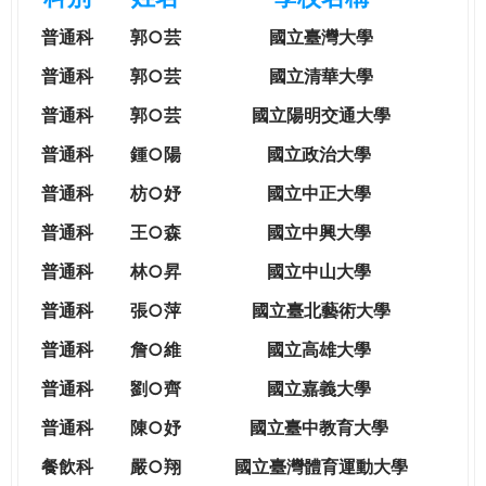
e
際
普通科
郭○芸
國立臺灣大學
葳
r
格。
普通科
郭○芸
國立清華大學
培
普通科
郭○芸
國立陽明交通大學
e
養
具
普通科
鍾○陽
國立政治大學
國
普通科
枋○妤
國立中正大學
際
移
普通科
王○森
國立中興大學
動
普通科
林○昇
國立中山大學
力
的
普通科
張○萍
國立臺北藝術大學
世
普通科
詹○維
國立高雄大學
界
公
普通科
劉○齊
國立嘉義大學
民。
普通科
陳○妤
國立臺中教育大學
WAGOR
TODAY
餐飲科
嚴○翔
國立
臺灣體育運動大學