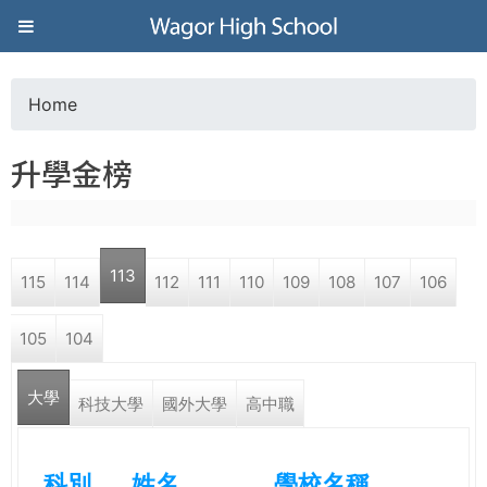
Jump to navigation
葳
格
Home
Y
高
升學金榜
o
級
u
中
113
115
114
112
111
110
109
108
107
106
a
學
105
104
r
葳
大學
e
科技大學
國外大學
高中職
格
國
h
際．
科別
姓名
學校名稱
國