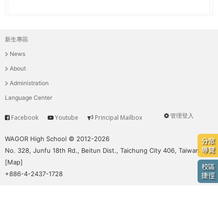
e
際
葳
r
格。
新生專區
主
培
e
News
養
選
具
About
國
單
Administration
際
Language Center
移
動
管理登入
Facebook
Youtube
Principal Mailbox
Service
User
力
的
menu
WAGOR High School © 2012-2026
分眾
世
導覽
No. 328, Junfu 18th Rd., Beitun Dist., Taichung City 406, Taiwan
界
[
Map
]
校區
公
+886-4-2437-1728
捷徑
民。
WAGOR
TODAY