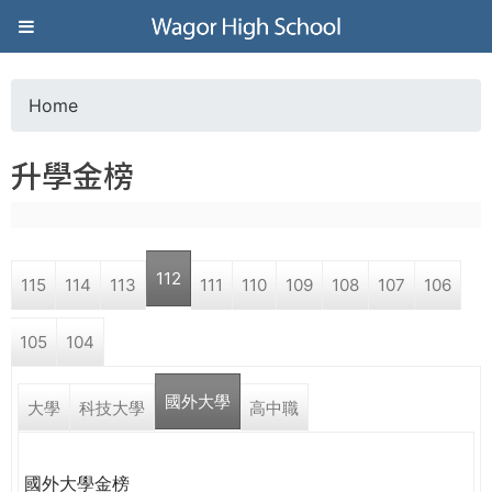
Jump to navigation
葳
格
Home
Y
高
升學金榜
o
級
u
中
112
115
114
113
111
110
109
108
107
106
a
學
105
104
r
葳
國外大學
e
大學
科技大學
高中職
格
國
h
際．
國外大學金榜
國