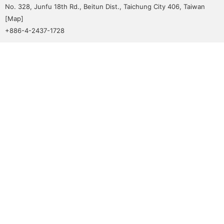
THE
No. 328, Junfu 18th Rd., Beitun Dist., Taichung City 406, Taiwan
WORLD
[
Map
]
TOMORROW
+886-4-2437-1728
PUTTING
YOU
ON
THE
PATH
TO
GLOBAL
CITIZENSHIP