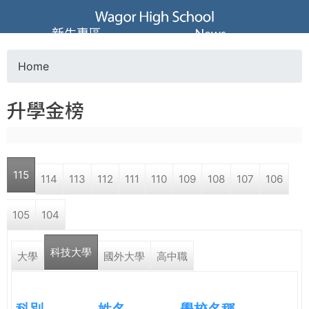
Jump to navigation
葳
新生專區
News
格
Home
Y
高
升學金榜
o
級
u
中
115
114
113
112
111
110
109
108
107
106
a
學
105
104
r
葳
科技大學
e
大學
國外大學
高中職
格
國
h
際．
國
科別
姓名
學校名稱