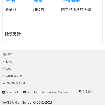
e
際
餐飲科
謝○哲
國立澎湖科技大學
葳
r
格。
培
e
養
具
陸續更新中...
國
際
移
新生專區
動
主
力
News
選
的
About
世
單
Administration
界
Language Center
公
民。
管理登入
Facebook
Youtube
Principal Mailbox
Service
User
WAGOR
TODAY
menu
WAGOR High School © 2012-2026