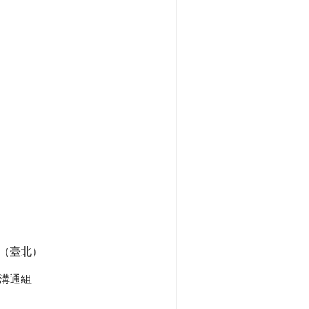
組（臺北）
溝通組