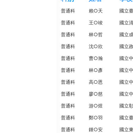
h
際
普通科
賴○天
國立
葳
e
格。
普通科
王○竣
國立
培
r
普通科
林○哲
國立
養
具
普通科
沈○欣
國立
e
國
際
普通科
曹○瀚
國立
移
普通科
林○彥
國立
動
力
普通科
高○恩
國立
的
世
普通科
廖○慈
國立
界
普通科
游○煜
國立
公
民。
普通科
鄭○羽
國立
WAGOR
TODAY
普通科
鍾○安
國立