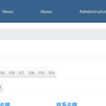
Jump to navigation
News
About
Administratio
109
108
107
106
105
104
職
名稱
校系名稱