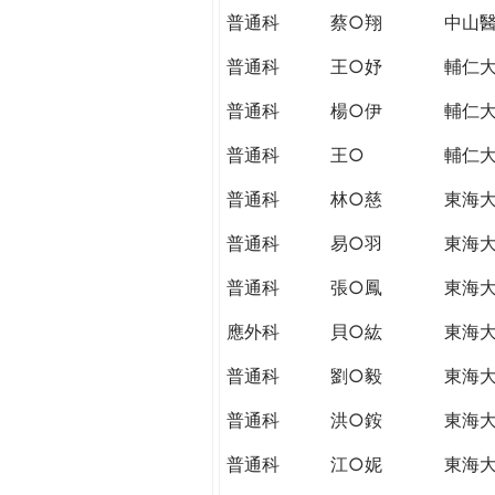
普通科
蔡○翔
中山
普通科
王○妤
輔仁
普通科
楊○伊
輔仁
普通科
王○
輔仁
普通科
林○慈
東海
普通科
易○羽
東海
普通科
張○鳳
東海
應外科
貝○紘
東海
普通科
劉○毅
東海
普通科
洪○銨
東海
普通科
江○妮
東海