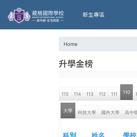
葳
新生專區
格
高
Home
Y
級
升學金榜
o
中
u
學
110
115
114
113
112
111
a
葳
大學
r
科技大學
國外大學
高中
格
國
e
際．
科
別
姓名
學校
國