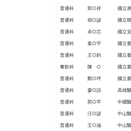
THE
普通科
郭○祥
國立
WORLD
TOMORROW
普通科
胡○諺
國立
PUTTING
YOU
普通科
卓○芯
國立
ON
普通科
葉○宇
國立
THE
PATH
普通科
王○鈞
國立
TO
GLOBAL
餐飲科
陳 ○
國立
CITIZENSHIP
普通科
鄭○坪
國立
普通科
廖○誼
高雄
普通科
郭○芊
中國
普通科
汪○諺
中山
普通科
王○涵
中山