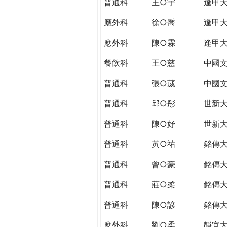
普通科
王○宇
逢甲
應外科
徐○喬
逢甲
應外科
陳○霖
逢甲
餐飲科
王○慈
中國
普通科
張○葳
中國
普通科
邱○彤
世新
普通科
陳○妤
世新
普通科
黃○祐
銘傳
普通科
曾○豪
銘傳
普通科
莊○柔
銘傳
普通科
陳○諺
銘傳
應外科
劉○柔
靜宜