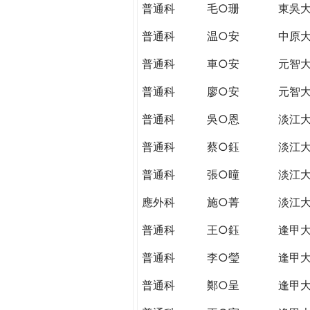
普通科
毛○珊
東吳
普通科
温○安
中原
普通科
車○安
元智
普通科
廖○安
元智
普通科
吳○恩
淡江
普通科
蔡○鈺
淡江
普通科
張○曈
淡江
應外科
施○菁
淡江
普通科
王○鈺
逢甲
普通科
李○瑩
逢甲
普通科
鄭○呈
逢甲