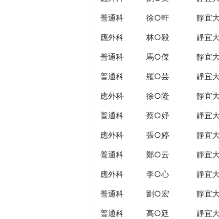
普通科
徐○軒
靜宜
應外科
林○毅
靜宜
普通科
馬○傑
靜宜
普通科
羅○芸
靜宜
應外科
徐○隆
靜宜
普通科
蔡○妤
靜宜
應外科
張○婷
靜宜
普通科
鄭○云
靜宜
應外科
李○心
靜宜
普通科
劉○宏
靜宜
普通科
高○廷
靜宜