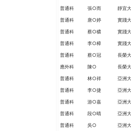
普通科
張○而
靜宜
普通科
唐○婷
實踐
普通科
蔡○穠
實踐
普通科
李○樟
實踐
普通科
蔡○冠
長榮
應外科
陳○
長榮
普通科
林○祥
亞洲
普通科
李○捷
亞洲
普通科
游○嘉
亞洲
普通科
段○晴
亞洲
普通科
吳○
亞洲