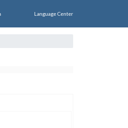
n
Language Center