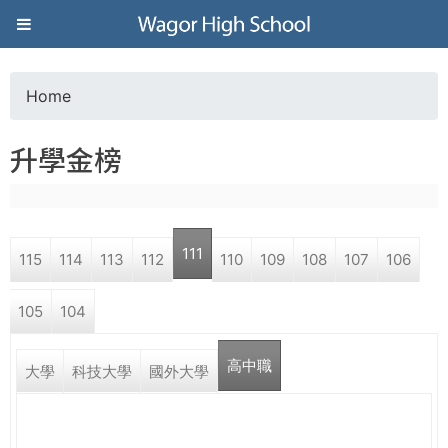
Jump to navigation
葳
格
Home
Y
高
升學金榜
o
級
u
中
111
115
114
113
112
110
109
108
107
106
a
學
105
104
r
葳
高中職
e
大學
科技大學
國外大學
格
國
h
際．
國