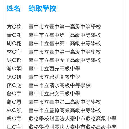
e
際
姓名
錄取學校
葳
r
格。
方○鈞
臺中市立臺中第一高級中等學校
培
e
養
黃○剛
臺中市立臺中第一高級中等學校
具
周○栩
臺中市立臺中第一高級中等學校
國
林○宇
臺中市立臺中第一高級中等學校
際
吳○郁
臺中市立臺中女子高級中等學校
移
動
游○嫻
臺中市立西苑高級中學
力
陳○妍
臺中市立忠明高級中學
的
孫○瀚
臺中市立清水高級中等學校
世
詹○宇
臺中市立惠文高級中學
界
蕭○恩
臺中市立臺中第二高級中等學校
公
民。
林○泓
臺中市立豐原商業高級中等學校
WAGOR
盧○宇
葳格學校財團法人臺中市葳格高級中學
TODAY
江○宇
葳格學校財團法人臺中市葳格高級中學