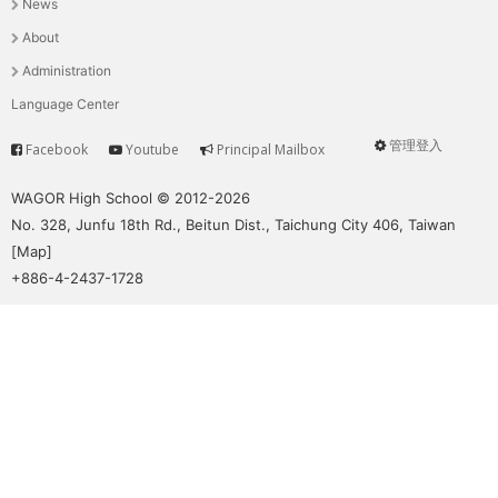
News
選
About
單
Administration
Language Center
管理登入
Facebook
Youtube
Principal Mailbox
Service
User
menu
WAGOR High School © 2012-2026
No. 328, Junfu 18th Rd., Beitun Dist., Taichung City 406, Taiwan
[
Map
]
+886-4-2437-1728