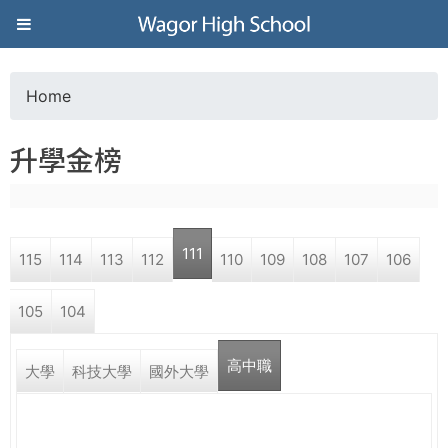
Jump to navigation
葳
格
Home
Y
高
升學金榜
o
級
u
中
111
115
114
113
112
110
109
108
107
106
a
學
105
104
r
葳
高中職
e
大學
科技大學
國外大學
格
國
h
際．
國