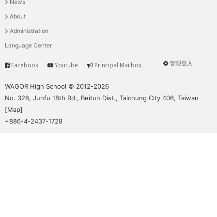
News
選
About
單
Administration
Language Center
管理登入
Facebook
Youtube
Principal Mailbox
Service
User
menu
WAGOR High School © 2012-2026
No. 328, Junfu 18th Rd., Beitun Dist., Taichung City 406, Taiwan
[
Map
]
+886-4-2437-1728