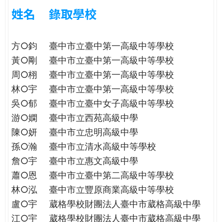
e
際
姓名
錄取學校
葳
r
格。
方○鈞
臺中市立臺中第一高級中等學校
培
e
養
黃○剛
臺中市立臺中第一高級中等學校
具
周○栩
臺中市立臺中第一高級中等學校
國
林○宇
臺中市立臺中第一高級中等學校
際
吳○郁
臺中市立臺中女子高級中等學校
移
動
游○嫻
臺中市立西苑高級中學
力
陳○妍
臺中市立忠明高級中學
的
孫○瀚
臺中市立清水高級中等學校
世
詹○宇
臺中市立惠文高級中學
界
蕭○恩
臺中市立臺中第二高級中等學校
公
民。
林○泓
臺中市立豐原商業高級中等學校
WAGOR
盧○宇
葳格學校財團法人臺中市葳格高級中學
TODAY
江○宇
葳格學校財團法人臺中市葳格高級中學