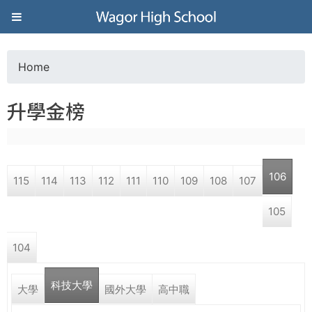
Jump to navigation
葳
格
Home
Y
高
升學金榜
o
級
u
中
106
115
114
113
112
111
110
109
108
107
a
學
105
r
葳
104
e
格
國
科技大學
h
大學
國外大學
高中職
際．
國