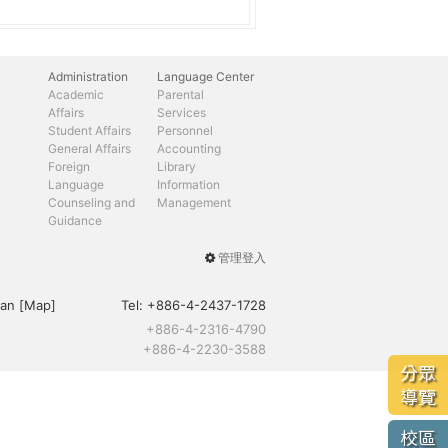
Administration
Language Center
Academic
Parental
Affairs
Services
Student Affairs
Personnel
General Affairs
Accounting
Foreign
Library
Language
Information
Counseling and
Management
Guidance
管理登入
User
menu
an [
Map
]
Tel:
+886-4-2437-1728
+886-4-2316-4790
+886-4-2230-3588
分眾
導覽
校區