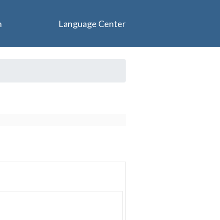
n
Language Center