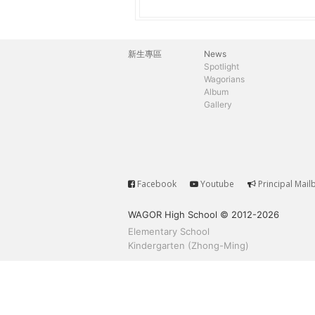
h
際
葳
e
格。
新生專區
News
主
培
Spotlight
r
Wagorians
養
選
Album
具
Gallery
e
國
單
際
移
動
力
Facebook
Youtube
Principal Mail
Service
的
WAGOR High School © 2012-2026
世
Elementary School
界
Kindergarten (Zhong-Ming)
公
民。
WAGOR
TODAY