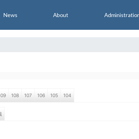
Jump to navigation
News
About
Administratio
109
108
107
106
105
104
職