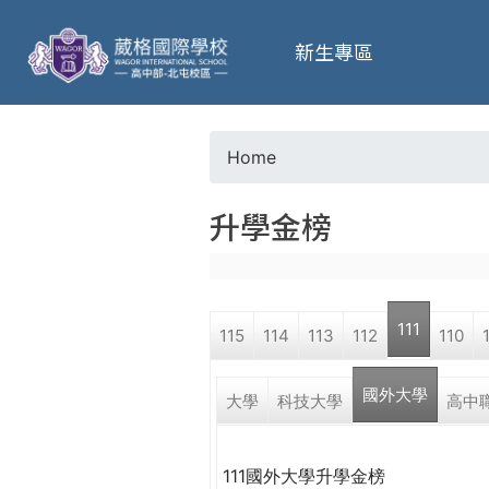
葳
新生專區
格
高
Home
Y
級
升學金榜
o
中
u
學
111
115
114
113
112
110
a
葳
國外大學
r
大學
科技大學
高中
格
國
e
際．
111國外大學升學金榜
國