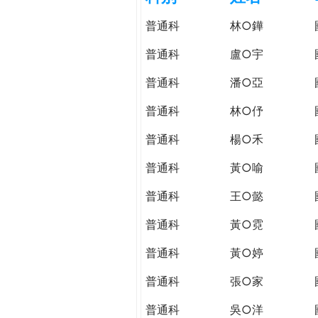
h
際
普通科
林○鏵
葳
e
格。
普通科
盧○宇
培
r
普通科
潘○亞
養
具
普通科
林○伃
e
國
際
普通科
楊○禾
移
普通科
黃○喻
動
力
普通科
王○懿
的
世
普通科
黃○霓
界
普通科
黃○婷
公
民。
普通科
張○家
WAGOR
TODAY
普通科
吳○洋