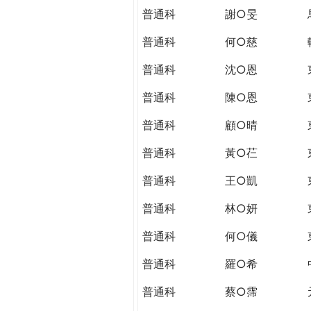
普通科
謝○旻
普通科
何○慈
普通科
沈○恩
普通科
陳○恩
普通科
顧○晴
普通科
黃○芢
普通科
王○凱
普通科
林○妍
普通科
何○儀
普通科
羅○希
普通科
蔡○霈