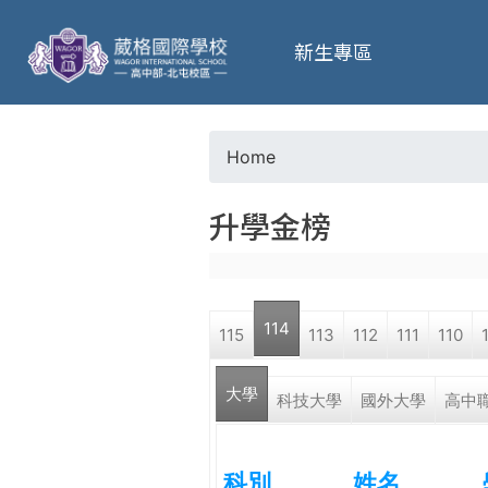
葳
新生專區
格
高
Home
Y
級
升學金榜
o
中
u
學
114
115
113
112
111
110
a
葳
大學
r
科技大學
國外大學
高中
格
國
e
際．
科別
姓名
國