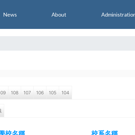
Jump to navigation
News
About
Administratio
109
108
107
106
105
104
職
學校名稱
校系名稱