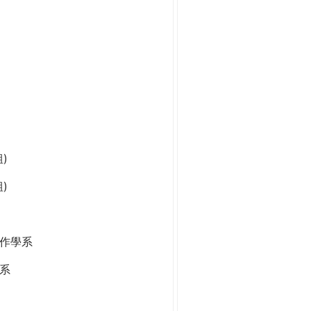
)
)
作學系
系