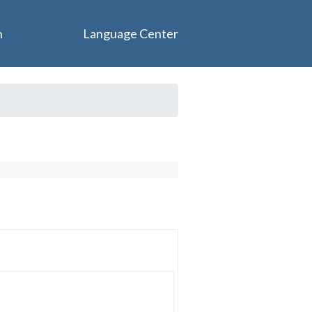
n
Language Center