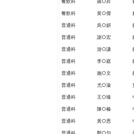
餐飲科
羅○昇
餐飲科
黃○傑
普通科
吳○妍
普通科
謝○宏
普通科
游○謙
普通科
李○庭
普通科
施○文
普通科
尤○漩
普通科
王○臻
普通科
陳○榛
普通科
黃○恩
普通科
鄭○勻