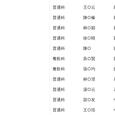
THE
普通科
王○云
WORLD
TOMORROW
普通科
陳○榛
PUTTING
YOU
普通科
林○穎
ON
普通科
徐○晴
THE
PATH
普通科
陳○
TO
GLOBAL
餐飲科
吳○賢
CITIZENSHIP
餐飲科
張○均
普通科
林○澄
普通科
湯○云
普通科
苗○友
普通科
王○瑄