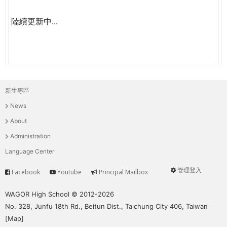
陸續更新中...
新生專區
主
News
選
About
單
Administration
Language Center
管理登入
Facebook
Youtube
Principal Mailbox
Service
User
menu
WAGOR High School © 2012-2026
No. 328, Junfu 18th Rd., Beitun Dist., Taichung City 406, Taiwan
[
Map
]