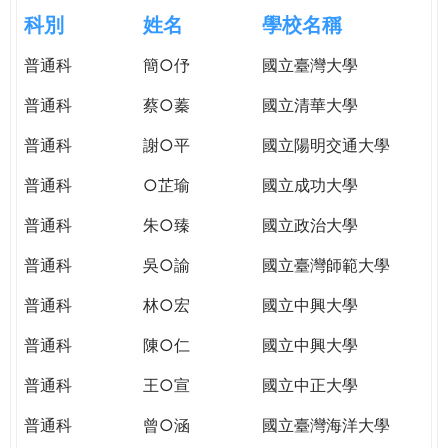
e
際
科別
姓名
學校名稱
葳
r
普通科
簡○伃
國立臺灣大學
格。
培
普通科
蔡○蓁
國立清華大學
e
養
具
普通科
謝○平
國立陽明交通大學
國
普通科
○芷瑜
國立成功大學
際
移
普通科
朱○臻
國立政治大學
動
力
普通科
吳○諭
國立臺灣師範大學
的
普通科
林○宏
國立中興大學
世
界
普通科
陳○仁
國立中興大學
公
民。
普通科
王○宣
國立中正大學
WAGOR
普通科
曾○涵
國立臺灣海洋大學
TODAY