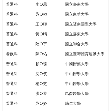
THE
普通科
李○恩
國立臺南大學
WORLD
TOMORROW
普通科
吳○桓
國立東華大學
PUTTING
普通科
王○曄
國立暨南國際大學
YOU
ON
普通科
黃○晴
國立屏東大學
THE
PATH
普通科
陸○宇
國立聯合大學
TO
餐飲科
陳○佑
國立臺灣體育運動大學
GLOBAL
CITIZENSHIP
普通科
賴○臻
中國醫藥大學
普通科
沈○筑
中山醫學大學
普通科
楊○芝
中山醫學大學
普通科
洪○芩
馬偕醫學大學
普通科
吳○妤
輔仁大學