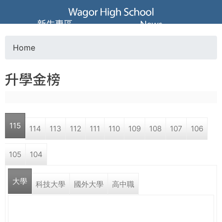
Jump to navigation
葳
新生專區
News
格
Home
Y
高
升學金榜
o
級
u
中
115
114
113
112
111
110
109
108
107
106
a
學
105
104
r
葳
大學
e
科技大學
國外大學
高中職
格
國
h
際．
國