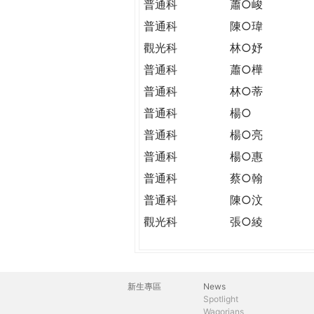
普通科
蕭○峻
普通科
陳○瑋
觀光科
林○妤
普通科
蕭○樺
普通科
林○蒂
普通科
楊○
普通科
楊○亮
普通科
楊○惠
普通科
蔡○翰
普通科
陳○汶
觀光科
張○綾
新生專區
News
主
Spotlight
Wagorians