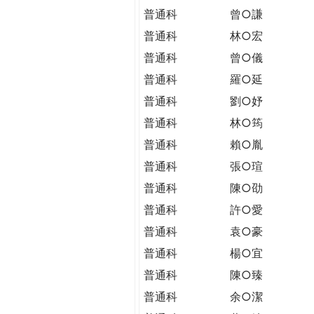
普通科
曾○謙
普通科
林○宏
普通科
曾○儀
普通科
羅○延
普通科
劉○妤
普通科
林○筠
普通科
賴○胤
普通科
張○瑄
普通科
陳○劭
普通科
許○愛
普通科
袁○豪
普通科
楊○宜
普通科
陳○臻
普通科
余○潔