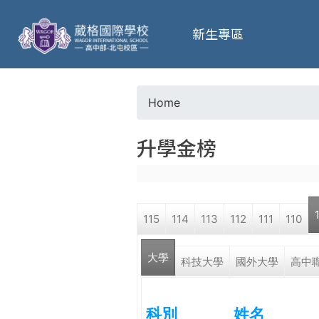
葳
新生專區
格
高
Home
Y
級
升學金榜
o
中
u
學
115
114
113
112
111
110
a
葳
大學
r
科技大學
國外大學
高中
格
國
e
際．
科別
姓名
國