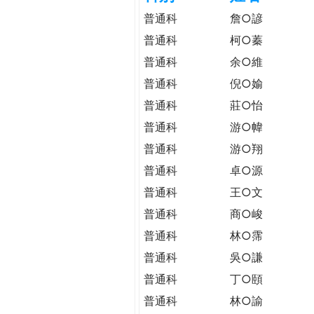
h
際
普通科
詹○諺
葳
普通科
柯○蓁
e
格。
普通科
余○維
培
r
養
普通科
倪○媮
具
普通科
莊○怡
e
國
普通科
游○幃
際
普通科
游○翔
移
動
普通科
卓○源
力
普通科
王○文
的
普通科
商○峻
世
界
普通科
林○霈
公
普通科
吳○謙
民。
普通科
丁○頤
WAGOR
TODAY
普通科
林○諭