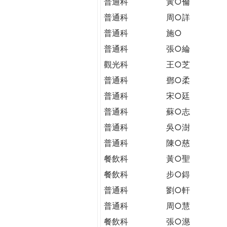
普通科
黃○倫
普通科
周○詳
普通科
施○
普通科
張○綸
觀光科
王○芝
普通科
鄧○柔
普通科
宋○廷
普通科
蘇○志
普通科
吳○澍
普通科
陳○慈
餐飲科
黃○聖
餐飲科
步○鍀
普通科
劉○軒
普通科
周○慧
餐飲科
張○濨