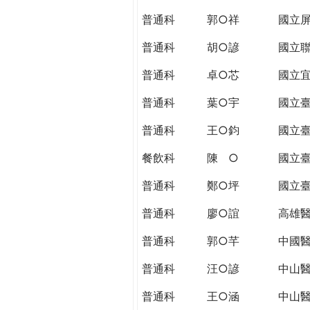
THE
普通科
郭○祥
國立
WORLD
TOMORROW
普通科
胡○諺
國立
PUTTING
YOU
普通科
卓○芯
國立
ON
普通科
葉○宇
國立
THE
PATH
普通科
王○鈞
國立
TO
GLOBAL
餐飲科
陳 ○
國立
CITIZENSHIP
普通科
鄭○坪
國立
普通科
廖○誼
高雄
普通科
郭○芊
中國
普通科
汪○諺
中山
普通科
王○涵
中山