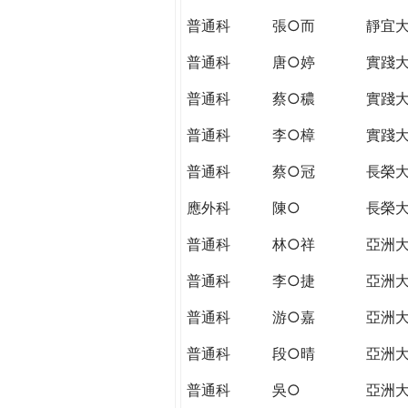
普通科
張○而
靜宜
普通科
唐○婷
實踐
普通科
蔡○穠
實踐
普通科
李○樟
實踐
普通科
蔡○冠
長榮
應外科
陳○
長榮
普通科
林○祥
亞洲
普通科
李○捷
亞洲
普通科
游○嘉
亞洲
普通科
段○晴
亞洲
普通科
吳○
亞洲