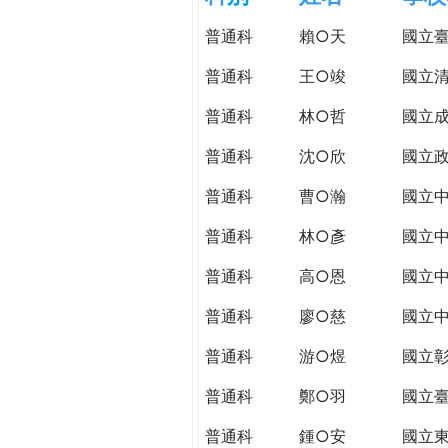
h
際
普通科
賴○天
國立
葳
e
格。
普通科
王○竣
國立
培
r
普通科
林○哲
國立
養
具
普通科
沈○欣
國立
e
國
際
普通科
曹○瀚
國立
移
普通科
林○彥
國立
動
力
普通科
高○恩
國立
的
世
普通科
廖○慈
國立
界
普通科
游○煜
國立
公
民。
普通科
鄭○羽
國立
WAGOR
TODAY
普通科
鍾○安
國立