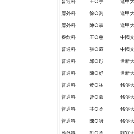
普通科
王○宇
逢甲
應外科
徐○喬
逢甲
應外科
陳○霖
逢甲
餐飲科
王○慈
中國
普通科
張○葳
中國
普通科
邱○彤
世新
普通科
陳○妤
世新
普通科
黃○祐
銘傳
普通科
曾○豪
銘傳
普通科
莊○柔
銘傳
普通科
陳○諺
銘傳
應外科
劉○柔
靜宜