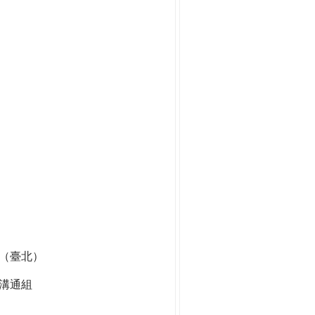
組（臺北）
溝通組