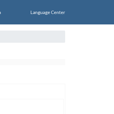
n
Language Center