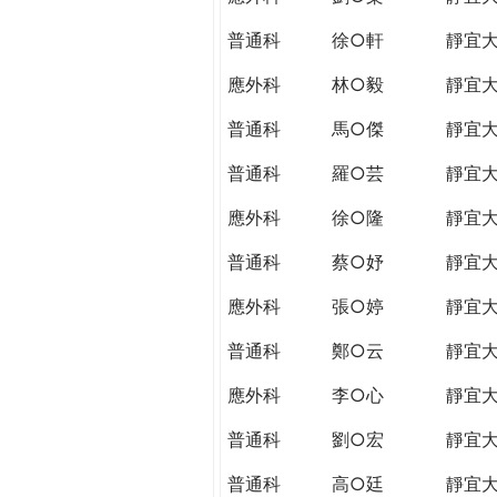
普通科
徐○軒
靜宜
應外科
林○毅
靜宜
普通科
馬○傑
靜宜
普通科
羅○芸
靜宜
應外科
徐○隆
靜宜
普通科
蔡○妤
靜宜
應外科
張○婷
靜宜
普通科
鄭○云
靜宜
應外科
李○心
靜宜
普通科
劉○宏
靜宜
普通科
高○廷
靜宜