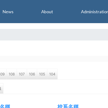
Jump to navigation
News
About
Administratio
109
108
107
106
105
104
職
名稱
校系名稱