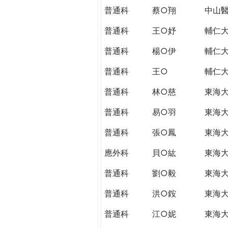
普通科
蔡○翔
中山
普通科
王○妤
輔仁
普通科
楊○伊
輔仁
普通科
王○
輔仁
普通科
林○慈
東海
普通科
易○羽
東海
普通科
張○鳳
東海
應外科
貝○紘
東海
普通科
劉○毅
東海
普通科
洪○銨
東海
普通科
江○妮
東海