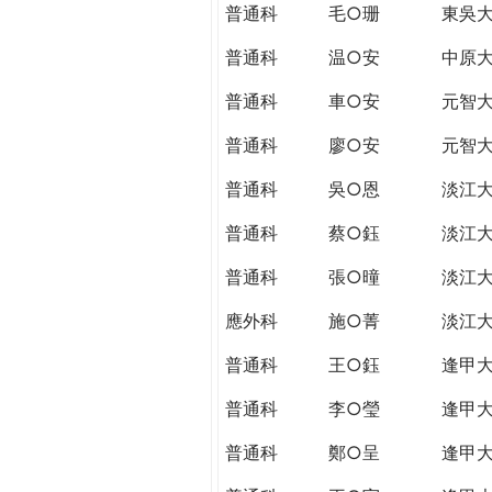
普通科
毛○珊
東吳
普通科
温○安
中原
普通科
車○安
元智
普通科
廖○安
元智
普通科
吳○恩
淡江
普通科
蔡○鈺
淡江
普通科
張○曈
淡江
應外科
施○菁
淡江
普通科
王○鈺
逢甲
普通科
李○瑩
逢甲
普通科
鄭○呈
逢甲