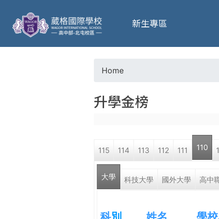
葳
新生專區
格
高
Home
Y
級
升學金榜
o
中
u
學
110
115
114
113
112
111
a
葳
大學
r
科技大學
國外大學
高中
格
國
e
際．
科
別
姓名
學校
國