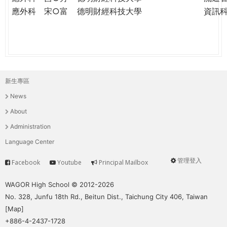
應外科
宋○富
德明財經科技大學
資訊
新生專區
主
News
選
About
單
Administration
Language Center
管理登入
Facebook
Youtube
Principal Mailbox
Service
User
menu
WAGOR High School © 2012-2026
No. 328, Junfu 18th Rd., Beitun Dist., Taichung City 406, Taiwan
[
Map
]
+886-4-2437-1728