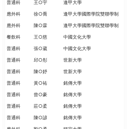
普通科
王○宇
逢甲大學
應外科
徐○喬
逢甲大學國際學院雙聯學制
應外科
陳○霖
逢甲大學國際學院雙聯學制
餐飲科
王○慈
中國文化大學
普通科
張○葳
中國文化大學
普通科
邱○彤
世新大學
普通科
陳○妤
世新大學
普通科
黃○祐
銘傳大學
普通科
曾○豪
銘傳大學
普通科
莊○柔
銘傳大學
普通科
陳○諺
銘傳大學
應外科
劉○柔
靜宜大學