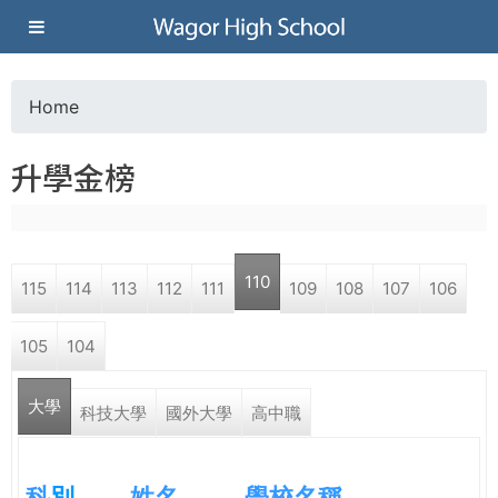
Jump to navigation
葳
格
Home
Y
高
升學金榜
o
級
u
中
110
115
114
113
112
111
109
108
107
106
a
學
105
104
r
葳
大學
e
科技大學
國外大學
高中職
格
國
h
際．
科
別
姓名
學校名稱
國