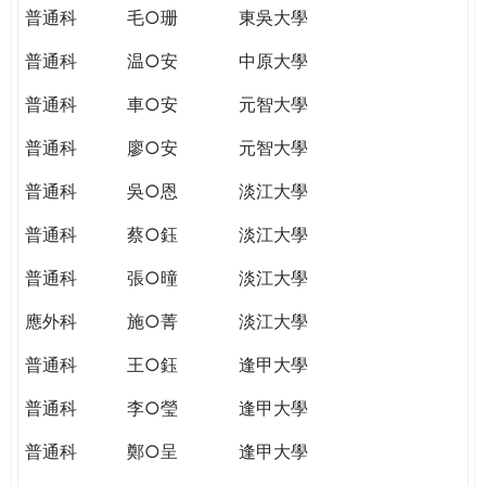
普通科
毛○珊
東吳大學
普通科
温○安
中原大學
普通科
車○安
元智大學
普通科
廖○安
元智大學
普通科
吳○恩
淡江大學
普通科
蔡○鈺
淡江大學
普通科
張○曈
淡江大學
應外科
施○菁
淡江大學
普通科
王○鈺
逢甲大學
普通科
李○瑩
逢甲大學
普通科
鄭○呈
逢甲大學