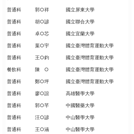
THE
WORLD
普通科
郭○祥
國立屏東大學
TOMORROW
普通科
胡○諺
國立聯合大學
PUTTING
YOU
普通科
卓○芯
國立宜蘭大學
ON
THE
普通科
葉○宇
國立臺灣體育運動大學
PATH
普通科
王○鈞
國立臺灣體育運動大學
TO
GLOBAL
餐飲科
陳 ○
國立臺灣體育運動大學
CITIZENSHIP
普通科
鄭○坪
國立臺灣體育運動大學
普通科
廖○誼
高雄醫學大學
普通科
郭○芊
中國醫藥大學
普通科
汪○諺
中山醫學大學
普通科
王○涵
中山醫學大學