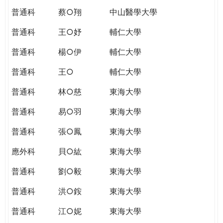
普通科
蔡○翔
中山醫學大學
普通科
王○妤
輔仁大學
普通科
楊○伊
輔仁大學
普通科
王○
輔仁大學
普通科
林○慈
東海大學
普通科
易○羽
東海大學
普通科
張○鳳
東海大學
應外科
貝○紘
東海大學
普通科
劉○毅
東海大學
普通科
洪○銨
東海大學
普通科
江○妮
東海大學