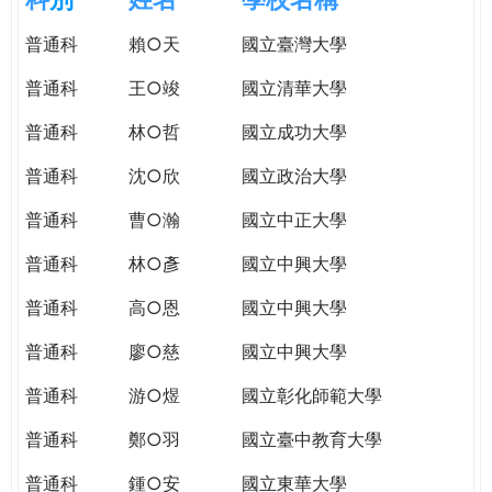
e
際
普通科
賴○天
國立臺灣大學
葳
r
格。
普通科
王○竣
國立清華大學
培
e
養
普通科
林○哲
國立成功大學
具
普通科
沈○欣
國立政治大學
國
際
普通科
曹○瀚
國立中正大學
移
動
普通科
林○彥
國立中興大學
力
普通科
高○恩
國立中興大學
的
世
普通科
廖○慈
國立中興大學
界
公
普通科
游○煜
國立彰化師範大學
民。
普通科
鄭○羽
國立臺中教育大學
WAGOR
TODAY
普通科
鍾○安
國立東華大學