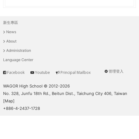
新生專區
主
News
選
About
單
Administration
Language Center
管理登入
Facebook
Youtube
Principal Mailbox
Service
User
menu
WAGOR High School © 2012-2026
No. 328, Junfu 18th Rd., Beitun Dist., Taichung City 406, Taiwan
[
Map
]
+886-4-2437-1728