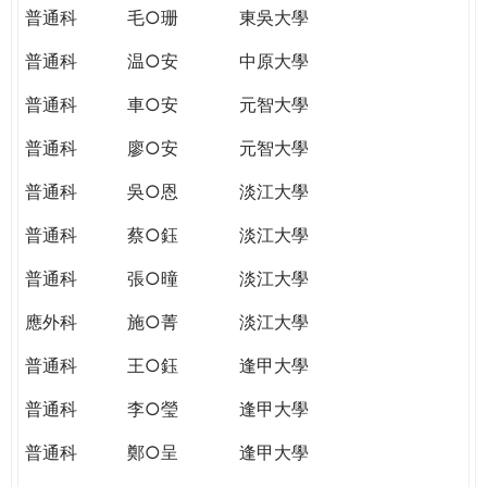
普通科
毛○珊
東吳大學
普通科
温○安
中原大學
普通科
車○安
元智大學
普通科
廖○安
元智大學
普通科
吳○恩
淡江大學
普通科
蔡○鈺
淡江大學
普通科
張○曈
淡江大學
應外科
施○菁
淡江大學
普通科
王○鈺
逢甲大學
普通科
李○瑩
逢甲大學
普通科
鄭○呈
逢甲大學