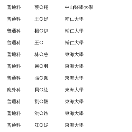
普通科
蔡○翔
中山醫學大學
普通科
王○妤
輔仁大學
普通科
楊○伊
輔仁大學
普通科
王○
輔仁大學
普通科
林○慈
東海大學
普通科
易○羽
東海大學
普通科
張○鳳
東海大學
應外科
貝○紘
東海大學
普通科
劉○毅
東海大學
普通科
洪○銨
東海大學
普通科
江○妮
東海大學