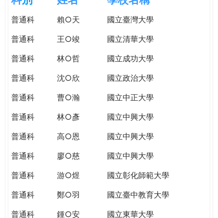
e
際
普通科
賴○天
國立臺灣大學
葳
r
格。
普通科
王○竣
國立清華大學
培
e
養
普通科
林○哲
國立成功大學
具
普通科
沈○欣
國立政治大學
國
際
普通科
曹○瀚
國立中正大學
移
動
普通科
林○彥
國立中興大學
力
普通科
高○恩
國立中興大學
的
世
普通科
廖○慈
國立中興大學
界
公
普通科
游○煜
國立彰化師範大學
民。
普通科
鄭○羽
國立臺中教育大學
WAGOR
TODAY
普通科
鍾○安
國立東華大學