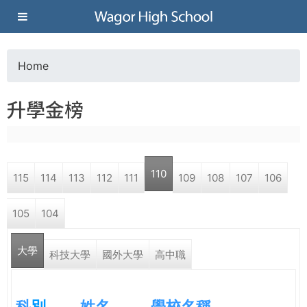
Jump to navigation
葳
格
Home
Y
高
升學金榜
o
級
u
中
110
115
114
113
112
111
109
108
107
106
a
學
105
104
r
葳
大學
e
科技大學
國外大學
高中職
格
國
h
際．
科
別
姓名
學校名稱
國