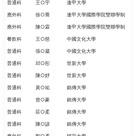
普通科
王○宇
逢甲大學
應外科
徐○喬
逢甲大學國際學院雙聯學制
應外科
陳○霖
逢甲大學國際學院雙聯學制
餐飲科
王○慈
中國文化大學
普通科
張○葳
中國文化大學
普通科
邱○彤
世新大學
普通科
陳○妤
世新大學
普通科
黃○祐
銘傳大學
普通科
曾○豪
銘傳大學
普通科
莊○柔
銘傳大學
普通科
陳○諺
銘傳大學
應外科
劉○柔
靜宜大學