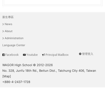
新生專區
主
News
選
About
單
Administration
Language Center
管理登入
Facebook
Youtube
Principal Mailbox
Service
User
menu
WAGOR High School © 2012-2026
No. 328, Junfu 18th Rd., Beitun Dist., Taichung City 406, Taiwan
[
Map
]
+886-4-2437-1728